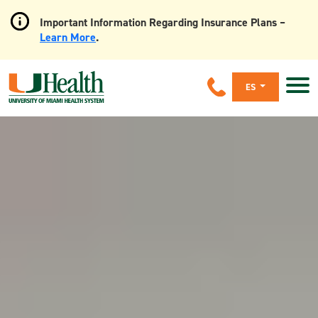
Important Information Regarding Insurance Plans –
Learn More
.
Skip
to
Main
ES
Content