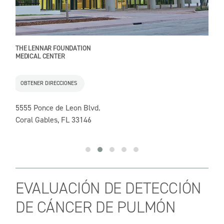
THE LENNAR FOUNDATION
SYL
MEDICAL CENTER
DOR
OBTENER DIRECCIONES
OB
5555 Ponce de Leon Blvd.
837
Coral Gables, FL 33146
Dor
EVALUACIÓN DE DETECCIÓN
DE CÁNCER DE PULMÓN