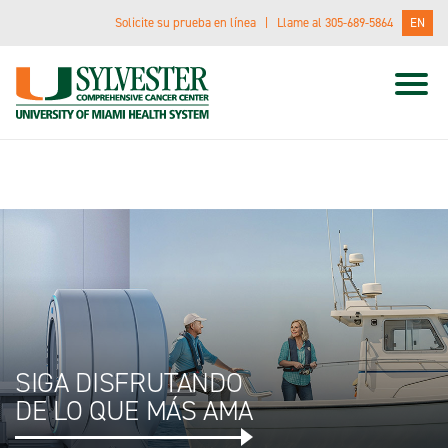
Solicite su prueba en línea
|
Llame al 305-689-5864
EN
Important Information Regarding Insurance Plans –
Learn More
.
Skip
to
Main
Content
SIGA DISFRUTANDO
DE LO QUE MÁS AMA