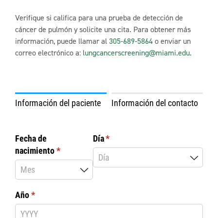
Verifique si califica para una prueba de detección de
cáncer de pulmón y solicite una cita.
Para obtener más
información, puede llamar al
305-689-5864
o enviar un
correo electrónico a:
lungcancerscreening@miami.edu
.
Información del paciente
Información del contacto
Fecha de
Día
(necesario)
*
nacimiento
(necesario)
*
Año
(necesario)
*