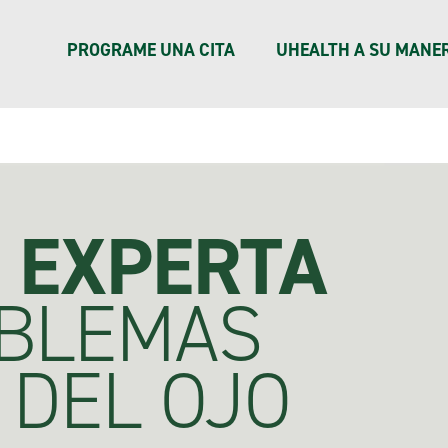
 –
Learn More
.
PROGRAME UNA CITA
UHEALTH A SU MANE
 EXPERTA
OBLEMAS
DEL OJO