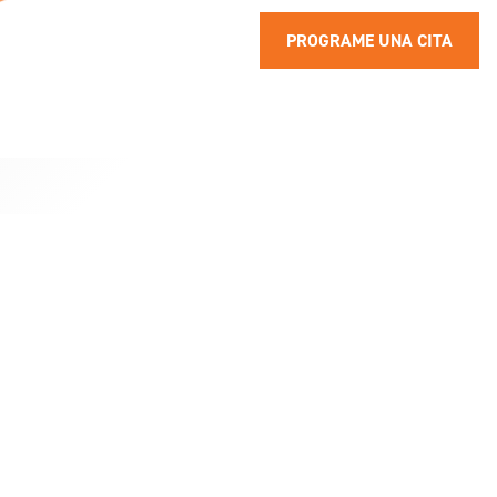
PROGRAME UNA CITA
as del día, los 7 días
¿Necesita surtir su 
gnosticar problemas
molestias, atenció