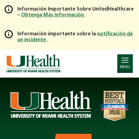
Información Importante Sobre UnitedHealthcare
–
Obtenga Más Información
.
Skip
to
Main
Información importante sobre la
notificación de
un incidente
.
Content
Page
Announcement
MENU