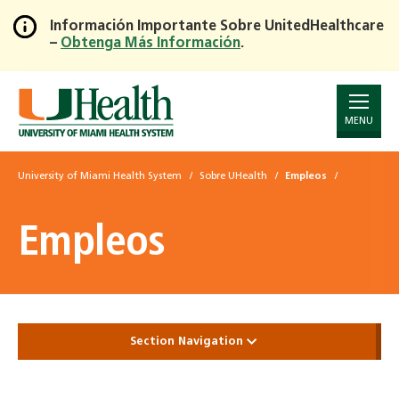
Información Importante Sobre UnitedHealthcare
–
Obtenga Más Información
.
Skip
to
Main
Content
MENU
University of Miami Health System
Sobre UHealth
Empleos
Empleos
Section Navigation