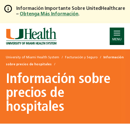
Información Importante Sobre UnitedHealthcare
–
Obtenga Más Información
.
Skip
to
Main
Content
MENU
University of Miami Health System
Facturación y Seguro
Información
sobre precios de hospitales
Información sobre
precios de
hospitales