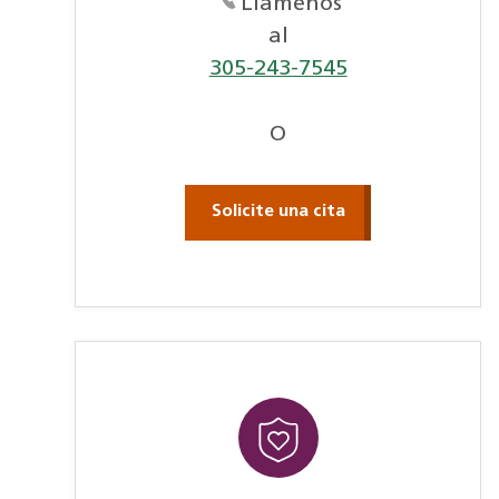
Llamenos
al
305-243-7545
O
Solicite una cita