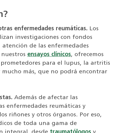
h?
y otras enfermedades reumáticas.
Los
izan investigaciones con fondos
la atención de las enfermedades
 nuestros
ensayos clínicos
, ofrecemos
prometedores para el lupus, la artritis
a y mucho más, que no podrá encontrar
istas.
Además de afectar las
 las enfermedades reumáticas y
os riñones y otros órganos. Por eso,
dicos de toda una gama de
n integral, desde
traumatólogos
y