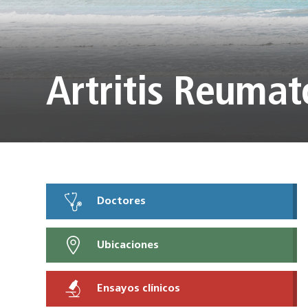
Artritis Reumat
Doctores
Ubicaciones
Ensayos clínicos