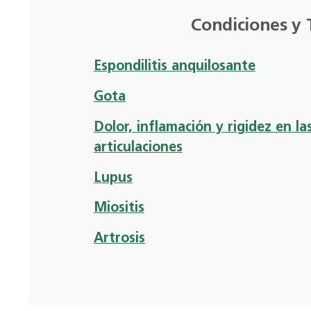
Condiciones y 
Espondilitis anquilosante
Gota
Dolor, inflamación y rigidez en la
articulaciones
Lupus
Miositis
Artrosis