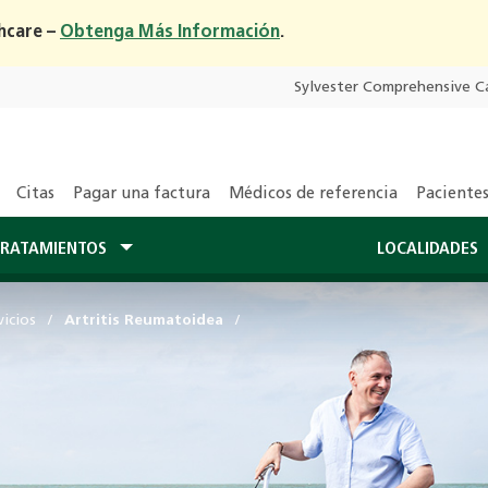
hcare –
Obtenga Más Información
.
Sylvester Comprehensive C
Citas
Pagar una factura
Médicos de referencia
Pacientes
RATAMIENTOS
LOCALIDADES
icios
Artritis Reumatoidea