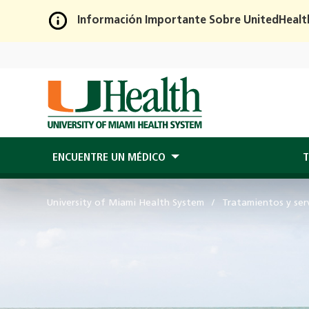
Información Importante Sobre UnitedHealt
Skip
to
Main
Content
ENCUENTRE UN MÉDICO
T
University of Miami Health System
Tratamientos y serv