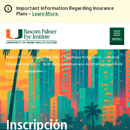
Important Information Regarding Insurance
Plans –
Learn More
.
Skip
to
Main
Content
MENU
Ranked #1 Eye Hospital in the USA
Healthcare Professionals
Medical
Education Programs
XLVIII Curso Interamericano de Oftalmología Clínica
(CURSO)
Inscripción
Inscripción