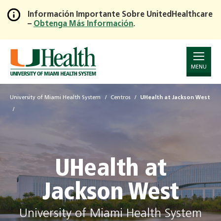
Información Importante Sobre UnitedHealthcare
–
Obtenga Más Información
.
Skip
to
Main
Content
MENU
University of Miami Health System
Centros
UHealth at Jackson West
UHealth at
Jackson West
University of Miami Health System