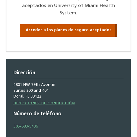
aceptados en University of Miami Health
System.
Acceder a los planes de seguro aceptados
Dirección
2801 NW 79th Avenue
Suites 200 and 404
Doral, FL 33122
Direcciones
DIRECCIONES DE CONDUCCIÓN
de
Número de teléfono
conducción
305-689-5496