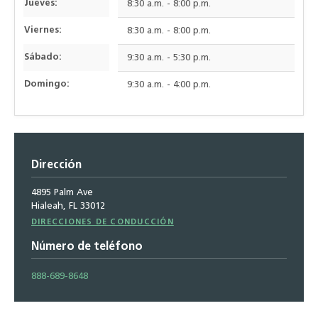
Jueves:
8:30 a.m. - 8:00 p.m.
Viernes:
8:30 a.m. - 8:00 p.m.
Sábado:
9:30 a.m. - 5:30 p.m.
Domingo:
9:30 a.m. - 4:00 p.m.
Dirección
4895 Palm Ave
Hialeah, FL 33012
Direcciones
DIRECCIONES DE CONDUCCIÓN
de
Número de teléfono
conducción
888-689-8648