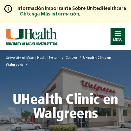
Información Importante Sobre UnitedHealthcare
–
Obtenga Más Información
.
Skip
to
Main
Content
MENU
University of Miami Health System
Centros
UHealth Clinic en
Walgreens
UHealth Clinic en
Walgreens