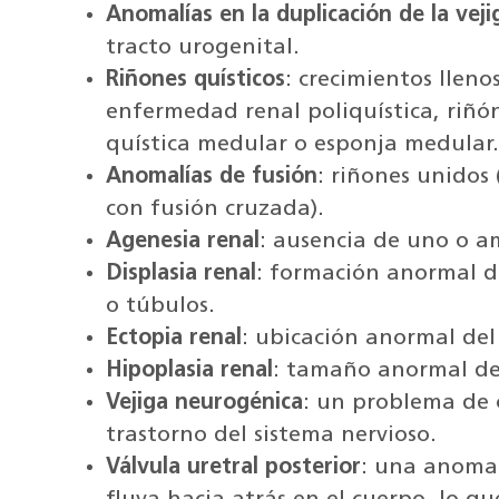
Anomalías en la duplicación de la veji
tracto urogenital.
Riñones quísticos
: crecimientos lleno
enfermedad renal poliquística, riñó
quística medular o esponja medular
Anomalías de fusión
: riñones unidos
con fusión cruzada).
Agenesia renal
: ausencia de uno o a
Displasia renal
: formación anormal de
o túbulos.
Ectopia renal
: ubicación anormal del
Hipoplasia renal
: tamaño anormal de
Vejiga neurogénica
: un problema de 
trastorno del sistema nervioso.
Válvula uretral posterior
: una anomal