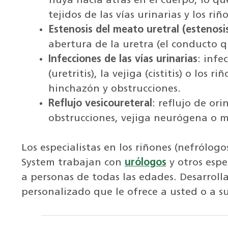
fluya hacia atrás en el cuerpo, lo q
tejidos de las vías urinarias y los riñ
Estenosis del meato uretral (estenosis
abertura de la uretra (el conducto q
Infecciones de las vías urinarias
: infe
(uretritis), la vejiga (cistitis) o los 
hinchazón y obstrucciones.
Reflujo vesicoureteral
: reflujo de or
obstrucciones, vejiga neurógena o m
Los especialistas en los riñones (nefrólog
System trabajan con
urólogos
y otros espe
a personas de todas las edades. Desarrol
personalizado que le ofrece a usted o a su