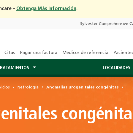
hcare –
Obtenga Más Información
.
Sylvester Comprehensive C
Citas
Pagar una factura
Médicos de referencia
Pacientes
RATAMIENTOS
LOCALIDADES
icios
Nefrología
Anomalías urogenitales congénitas
enitales congénita