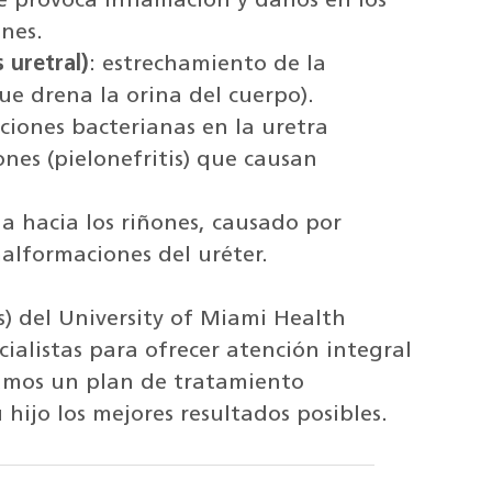
ue provoca inflamación y daños en los
ones.
 uretral)
: estrechamiento de la
ue drena la orina del cuerpo).
cciones bacterianas en la uretra
riñones (pielonefritis) que causan
ina hacia los riñones, causado por
alformaciones del uréter.
os) del University of Miami Health
cialistas para ofrecer atención integral
lamos un plan de tratamiento
 hijo los mejores resultados posibles.