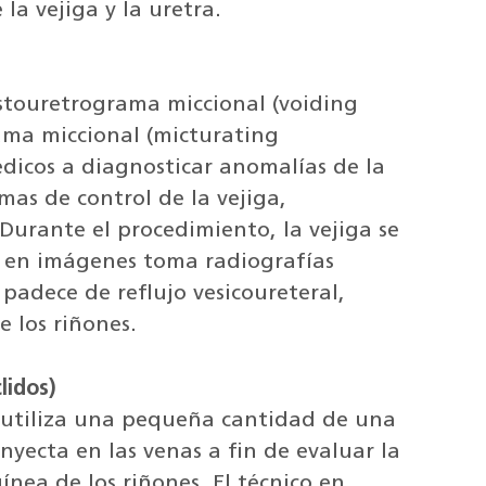
la vejiga y la uretra.
istouretrograma miccional (voiding
ama miccional (micturating
icos a diagnosticar anomalías de la
mas de control de la vejiga,
 Durante el procedimiento, la vejiga se
o en imágenes toma radiografías
padece de reflujo vesicoureteral,
 los riñones.
lidos)
 utiliza una pequeña cantidad de una
nyecta en las venas a fin de evaluar la
ínea de los riñones. El técnico en