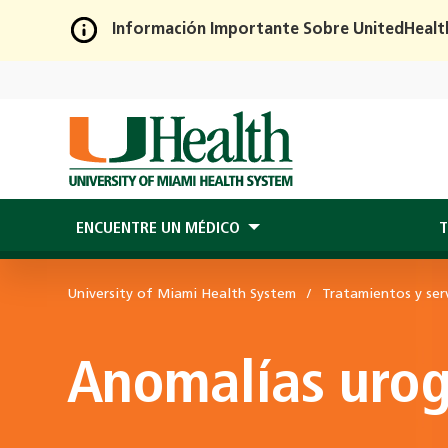
Información Importante Sobre UnitedHealt
Skip
to
Main
Content
ENCUENTRE UN MÉDICO
T
University of Miami Health System
Tratamientos y serv
Anomalías urog