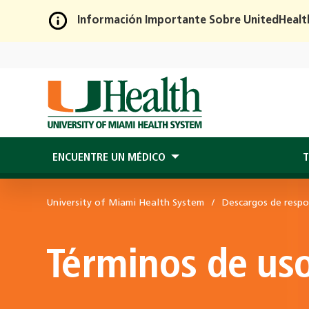
Información Importante Sobre UnitedHealt
Skip
to
Main
Content
ENCUENTRE UN MÉDICO
T
University of Miami Health System
Descargos de respo
Términos de us