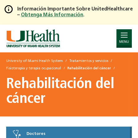
Información Importante Sobre UnitedHealthcare
–
Obtenga Más Información
.
Skip
to
Main
Content
MENU
University of Miami Health System
Tratamientos y servicios
Fisioterapia y terapia ocupacional
Rehabilitación del cáncer
Rehabilitación del
cáncer
Doctores