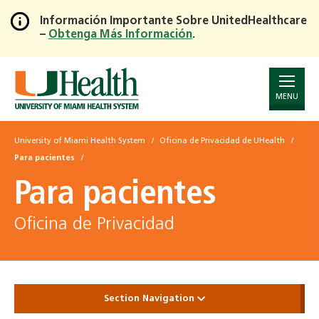
Información Importante Sobre UnitedHealthcare
–
Obtenga Más Información
.
Skip
to
Main
Content
MENU
University of Miami Health System
Oficina de Privacidad de UHealth
Para pacientes
Para pacientes
Oficina de Privacidad
Section Navigation