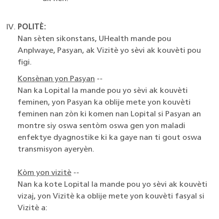
POLITÈ:
Nan sèten sikonstans, UHealth mande pou
Anplwaye, Pasyan, ak Vizitè yo sèvi ak kouvèti pou
figi.
Konsènan yon Pasyan
--
Nan ka Lopital la mande pou yo sèvi ak kouvèti
feminen, yon Pasyan ka oblije mete yon kouvèti
feminen nan zòn ki komen nan Lopital si Pasyan an
montre siy oswa sentòm oswa gen yon maladi
enfektye dyagnostike ki ka gaye nan ti gout oswa
transmisyon ayeryèn.
Kòm yon vizitè
--
Nan ka kote Lopital la mande pou yo sèvi ak kouvèti
vizaj, yon Vizitè ka oblije mete yon kouvèti fasyal si
Vizitè a: