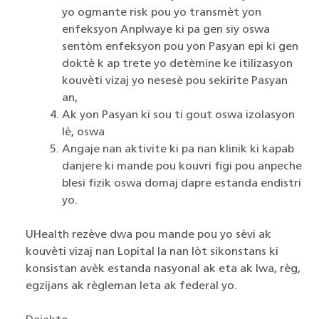
yo ogmante risk pou yo transmèt yon
enfeksyon Anplwaye ki pa gen siy oswa
sentòm enfeksyon pou yon Pasyan epi ki gen
doktè k ap trete yo detèmine ke itilizasyon
kouvèti vizaj yo nesesè pou sekirite Pasyan
an,
Ak yon Pasyan ki sou ti gout oswa izolasyon
lè, oswa
Angaje nan aktivite ki pa nan klinik ki kapab
danjere ki mande pou kouvri figi pou anpeche
blesi fizik oswa domaj dapre estanda endistri
yo.
UHealth rezève dwa pou mande pou yo sèvi ak
kouvèti vizaj nan Lopital la nan lòt sikonstans ki
konsistan avèk estanda nasyonal ak eta ak lwa, règ,
egzijans ak règleman leta ak federal yo.