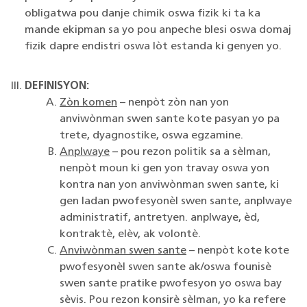
obligatwa pou danje chimik oswa fizik ki ta ka
mande ekipman sa yo pou anpeche blesi oswa domaj
fizik dapre endistri oswa lòt estanda ki genyen yo.
DEFINISYON:
Zòn komen
– nenpòt zòn nan yon
anviwònman swen sante kote pasyan yo pa
trete, dyagnostike, oswa egzamine.
Anplwaye
– pou rezon politik sa a sèlman,
nenpòt moun ki gen yon travay oswa yon
kontra nan yon anviwònman swen sante, ki
gen ladan pwofesyonèl swen sante, anplwaye
administratif, antretyen. anplwaye, èd,
kontraktè, elèv, ak volontè.
Anviwònman swen sante
– nenpòt kote kote
pwofesyonèl swen sante ak/oswa founisè
swen sante pratike pwofesyon yo oswa bay
sèvis. Pou rezon konsirè sèlman, yo ka refere