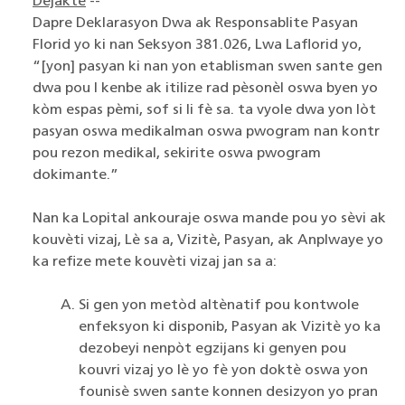
Dejakte
--
Dapre Deklarasyon Dwa ak Responsablite Pasyan
Florid yo ki nan Seksyon 381.026, Lwa Laflorid yo,
“[yon] pasyan ki nan yon etablisman swen sante gen
dwa pou l kenbe ak itilize rad pèsonèl oswa byen yo
kòm espas pèmi, sof si li fè sa. ta vyole dwa yon lòt
pasyan oswa medikalman oswa pwogram nan kontr
pou rezon medikal, sekirite oswa pwogram
dokimante.”
Nan ka Lopital ankouraje oswa mande pou yo sèvi ak
kouvèti vizaj, Lè sa a, Vizitè, Pasyan, ak Anplwaye yo
ka refize mete kouvèti vizaj jan sa a:
Si gen yon metòd altènatif pou kontwole
enfeksyon ki disponib, Pasyan ak Vizitè yo ka
dezobeyi nenpòt egzijans ki genyen pou
kouvri vizaj yo lè yo fè yon doktè oswa yon
founisè swen sante konnen desizyon yo pran