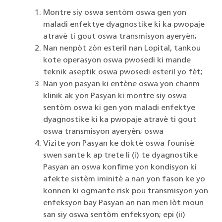
Montre siy oswa sentòm oswa gen yon
maladi enfektye dyagnostike ki ka pwopaje
atravè ti gout oswa transmisyon ayeryèn;
Nan nenpòt zòn esteril nan Lopital, tankou
kote operasyon oswa pwosedi ki mande
teknik aseptik oswa pwosedi esteril yo fèt;
Nan yon pasyan ki entène oswa yon chanm
klinik ak yon Pasyan ki montre siy oswa
sentòm oswa ki gen yon maladi enfektye
dyagnostike ki ka pwopaje atravè ti gout
oswa transmisyon ayeryèn; oswa
Vizite yon Pasyan ke doktè oswa founisè
swen sante k ap trete li (i) te dyagnostike
Pasyan an oswa konfime yon kondisyon ki
afekte sistèm iminitè a nan yon fason ke yo
konnen ki ogmante risk pou transmisyon yon
enfeksyon bay Pasyan an nan men lòt moun
san siy oswa sentòm enfeksyon; epi (ii)