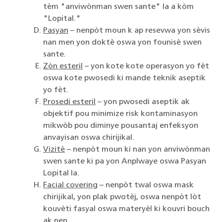
tèm "anviwònman swen sante" la a kòm
"Lopital."
Pasyan
– nenpòt moun k ap resevwa yon sèvis
nan men yon doktè oswa yon founisè swen
sante.
Zòn esteril
– yon kote kote operasyon yo fèt
oswa kote pwosedi ki mande teknik aseptik
yo fèt.
Prosedi esteril
– yon pwosedi aseptik ak
objektif pou minimize risk kontaminasyon
mikwòb pou diminye pousantaj enfeksyon
anvayisan oswa chirijikal.
Vizitè
– nenpòt moun ki nan yon anviwònman
swen sante ki pa yon Anplwaye oswa Pasyan
Lopital la.
Facial covering
– nenpòt twal oswa mask
chirijikal, yon plak pwotèj, oswa nenpòt lòt
kouvèti fasyal oswa materyèl ki kouvri bouch
ak nen.