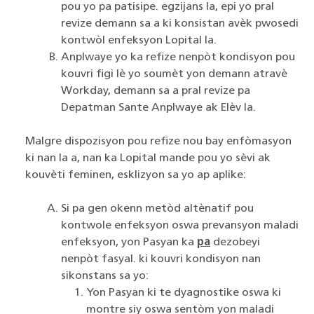
pou yo pa patisipe. egzijans la, epi yo pral
revize demann sa a ki konsistan avèk pwosedi
kontwòl enfeksyon Lopital la.
Anplwaye yo ka refize nenpòt kondisyon pou
kouvri figi lè yo soumèt yon demann atravè
Workday, demann sa a pral revize pa
Depatman Sante Anplwaye ak Elèv la.
Malgre dispozisyon pou refize nou bay enfòmasyon
ki nan la a, nan ka Lopital mande pou yo sèvi ak
kouvèti feminen, esklizyon sa yo ap aplike:
Si pa gen okenn metòd altènatif pou
kontwole enfeksyon oswa prevansyon maladi
enfeksyon, yon Pasyan ka
pa
dezobeyi
nenpòt fasyal. ki kouvri kondisyon nan
sikonstans sa yo:
Yon Pasyan ki te dyagnostike oswa ki
montre siy oswa sentòm yon maladi