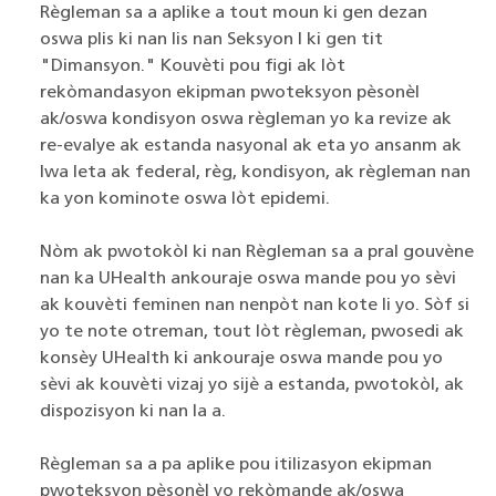
Règleman sa a aplike a tout moun ki gen dezan
oswa plis ki nan lis nan Seksyon I ki gen tit
"Dimansyon." Kouvèti pou figi ak lòt
rekòmandasyon ekipman pwoteksyon pèsonèl
ak/oswa kondisyon oswa règleman yo ka revize ak
re-evalye ak estanda nasyonal ak eta yo ansanm ak
lwa leta ak federal, règ, kondisyon, ak règleman nan
ka yon kominote oswa lòt epidemi.
Nòm ak pwotokòl ki nan Règleman sa a pral gouvène
nan ka UHealth ankouraje oswa mande pou yo sèvi
ak kouvèti feminen nan nenpòt nan kote li yo. Sòf si
yo te note otreman, tout lòt règleman, pwosedi ak
konsèy UHealth ki ankouraje oswa mande pou yo
sèvi ak kouvèti vizaj yo sijè a estanda, pwotokòl, ak
dispozisyon ki nan la a.
Règleman sa a pa aplike pou itilizasyon ekipman
pwoteksyon pèsonèl yo rekòmande ak/oswa