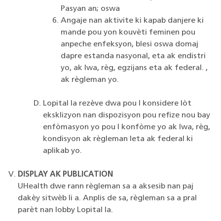
Pasyan an; oswa
Angaje nan aktivite ki kapab danjere ki
mande pou yon kouvèti feminen pou
anpeche enfeksyon, blesi oswa domaj
dapre estanda nasyonal, eta ak endistri
yo, ak lwa, règ, egzijans eta ak federal. ,
ak règleman yo.
Lopital la rezève dwa pou l konsidere lòt
eksklizyon nan dispozisyon pou refize nou bay
enfòmasyon yo pou l konfòme yo ak lwa, règ,
kondisyon ak règleman leta ak federal ki
aplikab yo.
DISPLAY AK PUBLICATION
UHealth dwe rann règleman sa a aksesib nan paj
dakèy sitwèb li a. Anplis de sa, règleman sa a pral
parèt nan lobby Lopital la.