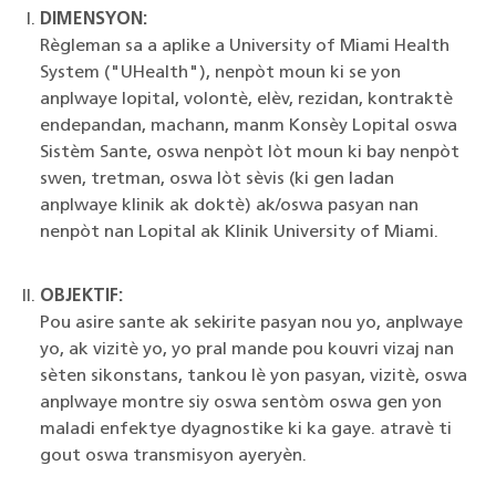
DIMENSYON:
Règleman sa a aplike a University of Miami Health
System ("UHealth"), nenpòt moun ki se yon
anplwaye lopital, volontè, elèv, rezidan, kontraktè
endepandan, machann, manm Konsèy Lopital oswa
Sistèm Sante, oswa nenpòt lòt moun ki bay nenpòt
swen, tretman, oswa lòt sèvis (ki gen ladan
anplwaye klinik ak doktè) ak/oswa pasyan nan
nenpòt nan Lopital ak Klinik University of Miami.
OBJEKTIF:
Pou asire sante ak sekirite pasyan nou yo, anplwaye
yo, ak vizitè yo, yo pral mande pou kouvri vizaj nan
sèten sikonstans, tankou lè yon pasyan, vizitè, oswa
anplwaye montre siy oswa sentòm oswa gen yon
maladi enfektye dyagnostike ki ka gaye. atravè ti
gout oswa transmisyon ayeryèn.