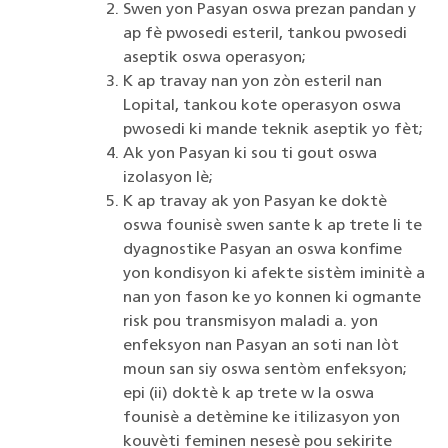
Swen yon Pasyan oswa prezan pandan y
ap fè pwosedi esteril, tankou pwosedi
aseptik oswa operasyon;
K ap travay nan yon zòn esteril nan
Lopital, tankou kote operasyon oswa
pwosedi ki mande teknik aseptik yo fèt;
Ak yon Pasyan ki sou ti gout oswa
izolasyon lè;
K ap travay ak yon Pasyan ke doktè
oswa founisè swen sante k ap trete li te
dyagnostike Pasyan an oswa konfime
yon kondisyon ki afekte sistèm iminitè a
nan yon fason ke yo konnen ki ogmante
risk pou transmisyon maladi a. yon
enfeksyon nan Pasyan an soti nan lòt
moun san siy oswa sentòm enfeksyon;
epi (ii) doktè k ap trete w la oswa
founisè a detèmine ke itilizasyon yon
kouvèti feminen nesesè pou sekirite