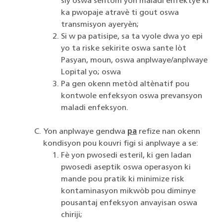
siy oswa sentòm yon maladi enfektye ki
ka pwopaje atravè ti gout oswa
transmisyon ayeryèn;
Si w pa patisipe, sa ta vyole dwa yo epi
yo ta riske sekirite oswa sante lòt
Pasyan, moun, oswa anplwaye/anplwaye
Lopital yo; oswa
Pa gen okenn metòd altènatif pou
kontwole enfeksyon oswa prevansyon
maladi enfeksyon.
Yon anplwaye gendwa
pa
refize nan okenn
kondisyon pou kouvri figi si anplwaye a se:
Fè yon pwosedi esteril, ki gen ladan
pwosedi aseptik oswa operasyon ki
mande pou pratik ki minimize risk
kontaminasyon mikwòb pou diminye
pousantaj enfeksyon anvayisan oswa
chiriji;