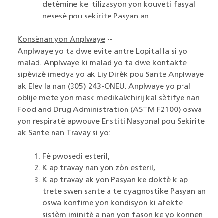
detèmine ke itilizasyon yon kouvèti fasyal
nesesè pou sekirite Pasyan an.
Konsènan yon Anplwaye
--
Anplwaye yo ta dwe evite antre Lopital la si yo
malad. Anplwaye ki malad yo ta dwe kontakte
sipèvizè imedya yo ak Liy Dirèk pou Sante Anplwaye
ak Elèv la nan (305) 243-ONEU. Anplwaye yo pral
oblije mete yon mask medikal/chirijikal sètifye nan
Food and Drug Administration (ASTM F2100) oswa
yon respiratè apwouve Enstiti Nasyonal pou Sekirite
ak Sante nan Travay si yo:
Fè pwosedi esteril,
K ap travay nan yon zòn esteril,
K ap travay ak yon Pasyan ke doktè k ap
trete swen sante a te dyagnostike Pasyan an
oswa konfime yon kondisyon ki afekte
sistèm iminitè a nan yon fason ke yo konnen