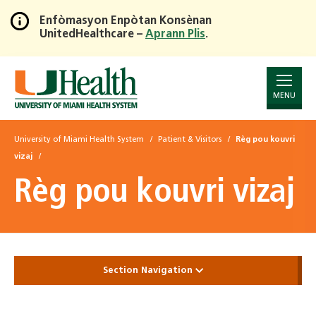
Enfòmasyon Enpòtan Konsènan
UnitedHealthcare –
Aprann Plis
.
Skip
to
Main
Content
MENU
University of Miami Health System
Patient & Visitors
Règ pou kouvri
vizaj
Règ pou kouvri vizaj
Section Navigation