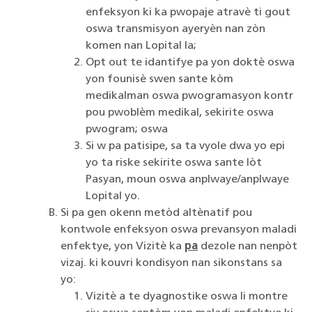
enfeksyon ki ka pwopaje atravè ti gout
oswa transmisyon ayeryèn nan zòn
komen nan Lopital la;
Opt out te idantifye pa yon doktè oswa
yon founisè swen sante kòm
medikalman oswa pwogramasyon kontr
pou pwoblèm medikal, sekirite oswa
pwogram; oswa
Si w pa patisipe, sa ta vyole dwa yo epi
yo ta riske sekirite oswa sante lòt
Pasyan, moun oswa anplwaye/anplwaye
Lopital yo.
Si pa gen okenn metòd altènatif pou
kontwole enfeksyon oswa prevansyon maladi
enfektye, yon Vizitè ka
pa
dezole nan nenpòt
vizaj. ki kouvri kondisyon nan sikonstans sa
yo:
Vizitè a te dyagnostike oswa li montre