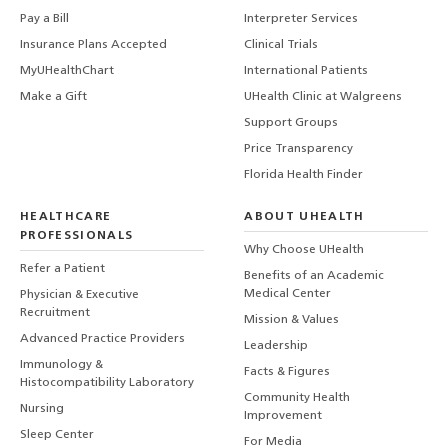
Pay a Bill
Interpreter Services
Insurance Plans Accepted
Clinical Trials
MyUHealthChart
International Patients
Make a Gift
UHealth Clinic at Walgreens
Support Groups
Price Transparency
Florida Health Finder
HEALTHCARE
ABOUT UHEALTH
PROFESSIONALS
Why Choose UHealth
Refer a Patient
Benefits of an Academic
Medical Center
Physician & Executive
Recruitment
Mission & Values
Advanced Practice Providers
Leadership
Immunology &
Facts & Figures
Histocompatibility Laboratory
Community Health
Nursing
Improvement
Sleep Center
For Media