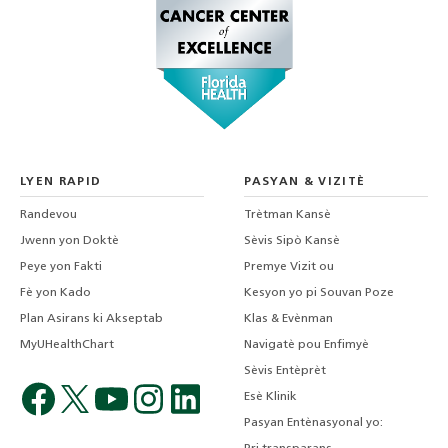
LYEN RAPID
PASYAN & VIZITÈ
Randevou
Trètman Kansè
Jwenn yon Doktè
Sèvis Sipò Kansè
Peye yon Fakti
Premye Vizit ou
Fè yon Kado
Kesyon yo pi Souvan Poze
Plan Asirans ki Akseptab
Klas & Evènman
MyUHealthChart
Navigatè pou Enfimyè
Sèvis Entèprèt
Esè Klinik
Pasyan Entènasyonal yo: