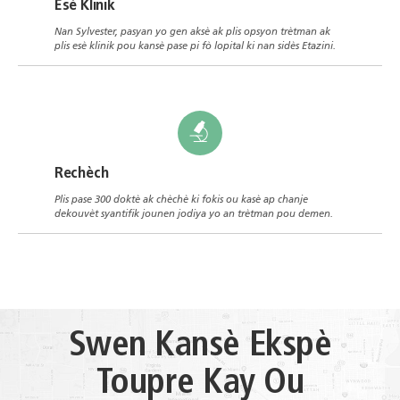
Esè Klinik
Nan Sylvester, pasyan yo gen aksè ak plis opsyon trètman ak
plis esè klinik pou kansè pase pi fò lopital ki nan sidès Etazini.
Rechèch
Plis pase 300 doktè ak chèchè ki fokis ou kasè ap chanje
dekouvèt syantifik jounen jodiya yo an trètman pou demen.
Swen Kansè Ekspè
Toupre Kay Ou