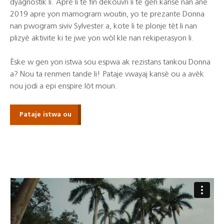
dyagnostik li. Apre li te fin dekouvri li te gen kansè nan ane
2019 apre yon mamogram woutin, yo te prezante Donna
nan pwogram siviv Sylvester a, kote li te plonje tèt li nan
plizyè aktivite ki te jwe yon wòl kle nan rekiperasyon li.
Èske w gen yon istwa sou espwa ak rezistans tankou Donna
a? Nou ta renmen tande li! Pataje vwayaj kansè ou a avèk
nou jodi a epi enspire lòt moun.
Pataje istwa ou