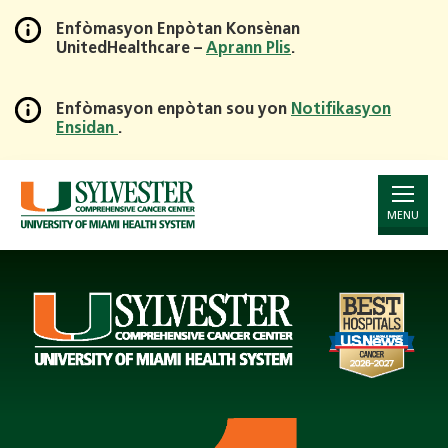
Enfòmasyon Enpòtan Konsènan
UnitedHealthcare –
Aprann Plis
.
Skip
to
Main
Enfòmasyon enpòtan sou yon
Notifikasyon
Ensidan
.
Content
Page
Announcement
MENU