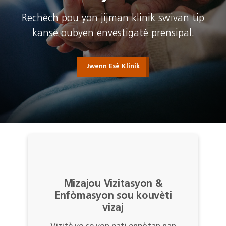
Rechèch pou yon jijman klinik swivan tip
kansè oubyen envestigatè prensipal.
Jwenn Esè Klinik
Mizajou Vizitasyon &
Enfòmasyon sou kouvèti
vizaj