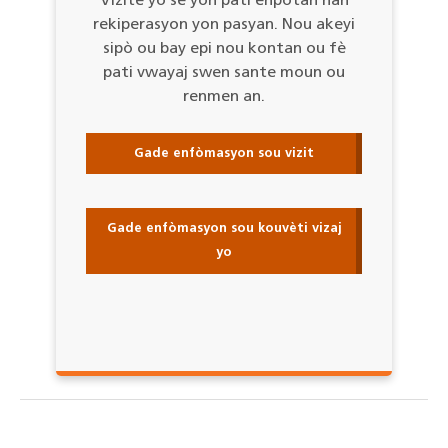
Vizitè yo se yon pati enpòtan nan
rekiperasyon yon pasyan. Nou akeyi
sipò ou bay epi nou kontan ou fè
pati vwayaj swen sante moun ou
renmen an.
Gade enfòmasyon sou vizit
Gade enfòmasyon sou kouvèti vizaj
yo