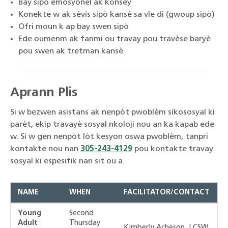
Bay sipò emosyonèl ak konsèy
Konekte w ak sèvis sipò kansè sa vle di (gwoup sipò)
Ofri moun k ap bay swen sipò
Ede oumenm ak fanmi ou travay pou travèse baryè
pou swen ak tretman kansè
Aprann Plis
Si w bezwen asistans ak nenpòt pwoblèm sikososyal ki
parèt, ekip travayè sosyal nkoloji nou an ka kapab ede
w. Si w gen nenpòt lòt kesyon oswa pwoblèm, tanpri
kontakte nou nan
305-243-4129
pou kontakte travay
sosyal ki espesifik nan sit ou a.
NAME
WHEN
FACILITATOR/CONTACT
Young
Second
Adult
Thursday
Kimberly Acheson, LCSW