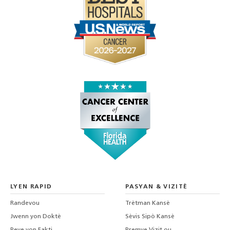
LYEN RAPID
PASYAN & VIZITÈ
Randevou
Trètman Kansè
Jwenn yon Doktè
Sèvis Sipò Kansè