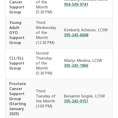
Cancer
of the
954-509-9741
Support
Month
Group
(5:30 PM)
Young
Third
Adult
Wednesday
Kimberly Acheson, LCSW
GYO
of the
305-243-6668
Support
Month
Group
(12:30 PM)
Second
CLL/SLL
Thursday
Marlys Medina, LCSW
Support
of the
305-243-1866
Group
Month
(5:30 PM)
Prostate
Cancer
Third
Support
Tuesday of
Benjamin Seiglie, LCSW
Group
the Month
305-243-0157
(Starting
(3:00 PM)
January
2025)