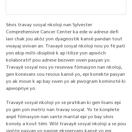
Sèvis travay sosyal nkoloji nan Sylvester
Comprehensive Cancer Center ka ede w adrese defi
lavi chak jou akòz yon dyagnostik kansè pandan tout
vwayaj sivivan an. Travayè sosyal nkoloji nou yo fè pati
yon ekip milti-disiplinè k ap itilize yon apwòch
kolaboratif pou adrese bezwen swen pasyan yo.
Travayè sosyal nou yo resevwa fòmasyon nan nkoloji,
gen konesans sou resous kansè yo, epi konekte pasyan
yo ak moun k ap bay swen yo ak pwogram kominotè ki
apwopriye yo.
Travayè sosyal nkoloji yo se pratikan ki gen lisans epi
yo gen yon metriz nan travay sosyal. Yo te konplete
anpil fòmasyon nan sante mantal epi yo bay sèvis
konsèy a kout tèm. Wòl travayè sosyal nkoloji a se pou
sipòte pasyan yo navige eksperyans kansè yo epi