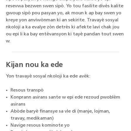
resevwa bezwen swen sipò. Yo tou fasilite divès kalite
gwoup sipò pou pasyan yo, ak moun k ap bay swen yo
kreye yon anviwònman ki an sekirite. Travayè sosyal
nkoloji a ka evalye zòn detrès ki afekte lavi chak jou
ou epi li ka bay entèvansyon ki tayè pandan tout swen
w.
Kijan nou ka ede
Yon travayè sosyal nkoloji ka ede avèk:
Resous transpò
Konprann asirans sante w epi ede rezoud pwoblèm
asirans
Abòde baryè finansye sa vle di (manje, lojman,
travay, medikaman)
Navige resous kominote yo