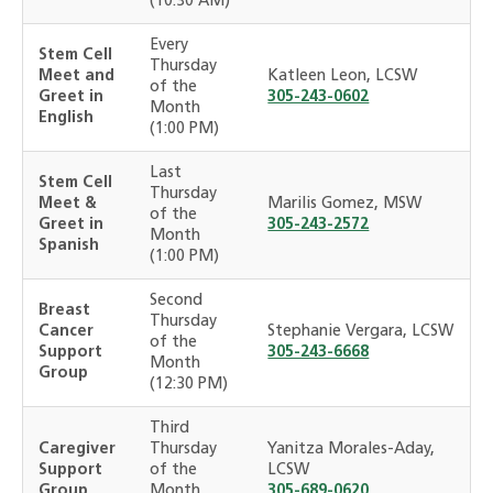
(10:30 AM)
Every
Stem Cell
Thursday
Meet and
Katleen Leon, LCSW
of the
Greet in
305-243-0602
Month
English
(1:00 PM)
Last
Stem Cell
Thursday
Meet &
Marilis Gomez, MSW
of the
Greet in
305-243-2572
Month
Spanish
(1:00 PM)
Second
Breast
Thursday
Cancer
Stephanie Vergara, LCSW
of the
Support
305-243-6668
Month
Group
(12:30 PM)
Third
Caregiver
Thursday
Yanitza Morales-Aday,
Support
of the
LCSW
Group
Month
305-689-0620