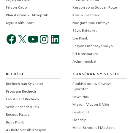
Peye yon Fakti
Premye Vizit ou
Fè yon Kado
Kesyon yo pi Souvan Poze
Plan Asirans ki Akseptab
Klas & Evènman
MyUHealthChart
Navigatè pou Enfimyè
Sèvis Entèprèt
Esè Klinik
Pasyan Entènasyonal yo:
Pri transparans
Achiv medikal
RECHÈCH
KONSÈNAN SYLVESTER
Rechèch nan Sylvester
Poukisa pou w Chwazi
Sylvester
Program Rechèch
Istwa Nou
Lab & Sant Rechèch
Misyon, Vizyon & Valè
Sèvis Rechèch Klinik
Fè ak Chif
Resous Pataje
Lidèchip
Bous Klinik
Miller School of Medicine
Aktivite Sansibilizasyon