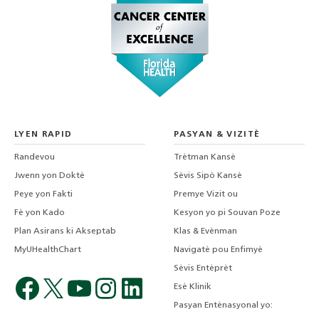
LYEN RAPID
PASYAN & VIZITÈ
Randevou
Trètman Kansè
Jwenn yon Doktè
Sèvis Sipò Kansè
Peye yon Fakti
Premye Vizit ou
Fè yon Kado
Kesyon yo pi Souvan Poze
Plan Asirans ki Akseptab
Klas & Evènman
MyUHealthChart
Navigatè pou Enfimyè
Sèvis Entèprèt
Esè Klinik
Pasyan Entènasyonal yo: