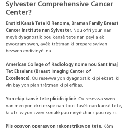
Sylvester Comprehensive Cancer
Center?
Enstiti Kansè Tete Ki Renome, Braman Family Breast
Cancer Institute nan Sylvester.
Nou ofri youn nan
meyè dyagnostik pou kansè tete nan peyi a ak
pwogram swen, avèk trètman ki prepare swivan
bezwen endividyèl ou.
American College of Radiology nome nou Sant Imaj
Tet Ekselans (Breast Imaging Center of
Excellence).
Ou resevwa yon dyagnostik ki pi ekzat, ki
vin bay yon plan trètman ki pi efikas.
Yon ekip kansè tete pliridisiplinè.
Ou resevwa swen
nan men yon ekri ekspè nan tout fasèt nan kansè tete,
ki ofri w yon swen konplè pou meyè chans pou reyisi.
Plis opsyon operasyon rekonstriksyon tete.
Kòm