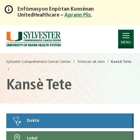
Enfòmasyon Enpòtan Konsènan
UnitedHealthcare –
Aprann Plis
.
Skip
to
Main
Content
MENU
Sylvester Comprehensive Cancer Center
Tretman ak sèvis
Kansè Tete
Kansè Tete
Doktè
Lokal