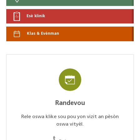
Esè klinik
Klas & Evènman
Randevou
Rele oswa klike sou pou yon vizit an pèsòn
oswa vityèl.