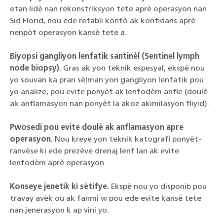
etan lidè nan rekonstriksyon tete aprè operasyon nan
Sid Florid, nou ede retabli konfò ak konfidans aprè
nenpòt operasyon kansè tete a.
Biyopsi gangliyon lenfatik santinèl (Sentinel lymph
node biopsy).
Gras ak yon teknik espesyal, ekspè nou
yo souvan ka pran sèlman yon gangliyon lenfatik pou
yo analize, pou evite ponyèt ak lenfodèm anfle (doulè
ak anflamasyon nan ponyèt la akoz akimilasyon fliyid).
Pwosedi pou evite doulè ak anflamasyon apre
operasyon.
Nou kreye yon teknik katografi ponyèt-
ranvèse ki ede prezève drenaj lenf lan ak evite
lenfodèm aprè operasyon.
Konseye jenetik ki sètifye.
Ekspè nou yo disponib pou
travay avèk ou ak fanmi w pou ede evite kansè tete
nan jenerasyon k ap vini yo.