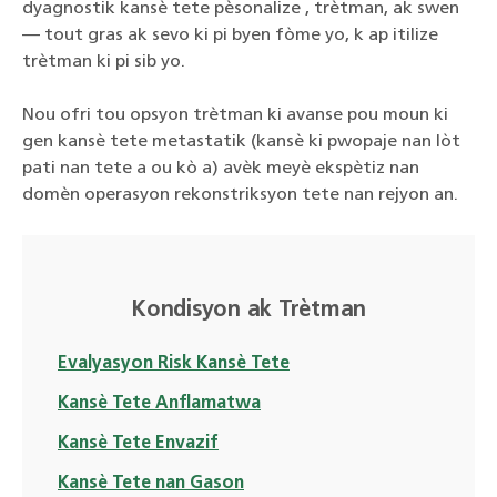
dyagnostik kansè tete pèsonalize , trètman, ak swen
— tout gras ak sevo ki pi byen fòme yo, k ap itilize
trètman ki pi sib yo.
Nou ofri tou opsyon trètman ki avanse pou moun ki
gen kansè tete metastatik (kansè ki pwopaje nan lòt
pati nan tete a ou kò a) avèk meyè ekspètiz nan
domèn operasyon rekonstriksyon tete nan rejyon an.
Kondisyon ak Trètman
Evalyasyon Risk Kansè Tete
Kansè Tete Anflamatwa
Kansè Tete Envazif
Kansè Tete nan Gason