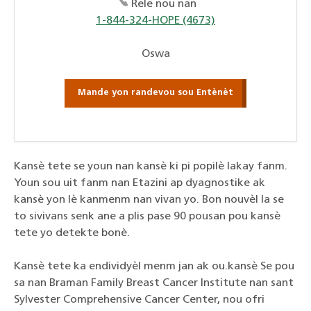
Rele nou nan
1-844-324-HOPE (4673)
Oswa
Mande yon randevou sou Entènèt
Kansè tete se youn nan kansè ki pi popilè lakay fanm.
Youn sou uit fanm nan Etazini ap dyagnostike ak
kansè yon lè kanmenm nan vivan yo. Bon nouvèl la se
to sivivans senk ane a plis pase 90 pousan pou kansè
tete yo detekte bonè.
Kansè tete ka endividyèl menm jan ak ou.kansè Se pou
sa nan Braman Family Breast Cancer Institute nan sant
Sylvester Comprehensive Cancer Center, nou ofri