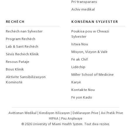
Pri transparans
Achiv medikal
RECHÈCH
KONSÈNAN SYLVESTER
Rechèch nan Sylvester
Poukisa pou w Chwazi
Sylvester
Program Rechèch
Istwa Nou
Lab & Sant Rechèch
Misyon, Vizyon & Valè
Sèvis Rechèch Klinik
Fè ak Chif
Resous Pataje
Lidèchip
Bous Klinik
Miller School of Medicine
Aktivite Sansibilizasyon
Kominotè
Karyè
Kontakte Nou
Fè yon Kado
Avètisman Medikal
|
Kondisyon Itilizasyon
|
Deklarasyon Prive
|
Avi Pratik Prive
HIPAA
|
Pou Anplwaye
©
2026
University of Miami Health System. Tout dwa rezève.