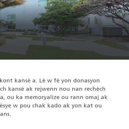
 kont kansè a. Lè w fè yon donasyon
hèch kansè ak rejwenn nou nan rechèch
a, ou ka memoryalize ou rann omaj ak
sye w pou chak kado ak yon kat ou
ans.