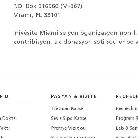
P.O. Box 016960 (M-867)
Miami, FL 33101
Inivèsite Miami se yon òganizasyon non-lik
kontribisyon, ak donasyon soti sou enpo 
PID
PASYAN & VIZITÈ
RECHÈC
Trètman Kansè
Rechèch n
n Doktè
Sèvis Sipò Kansè
Program 
Fakti
Premye Vizit ou
Lab & San