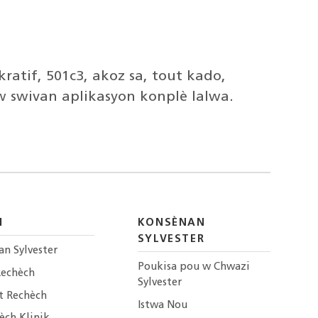
ratif, 501c3, akoz sa, tout kado,
w swivan aplikasyon konplè lalwa.
H
KONSÈNAN
SYLVESTER
an Sylvester
Poukisa pou w Chwazi
Rechèch
Sylvester
t Rechèch
Istwa Nou