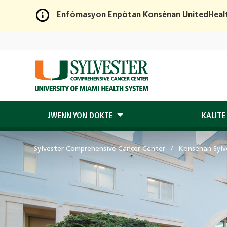
Enfòmasyon Enpòtan Konsènan UnitedHeal
Skip
to
Main
Content
JWENN YON DOKTE
KALITE
Sylvester Comprehensive Cancer Center
Konsènan Sylv