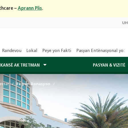
thcare –
Aprann Plis
.
UH
Randevou
Lokal
Peye yon Fakti
Pasyan Entènasyonal yo:
 KANSÈ AK TRETMAN
PASYAN & VIZITÈ
ester
Fè yon Donasyon