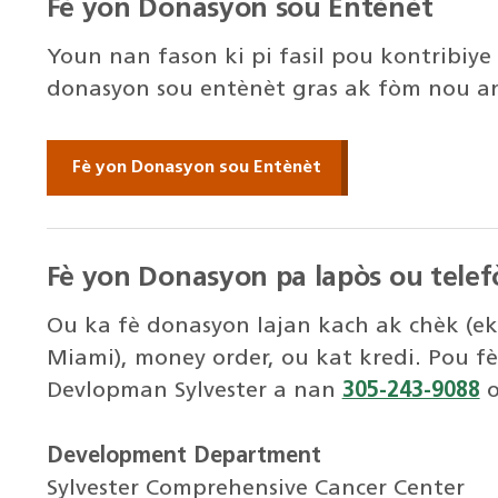
Fè yon Donasyon sou Entènèt
Youn nan fason ki pi fasil pou kontribiye 
donasyon sou entènèt gras ak fòm nou an 
Fè yon Donasyon sou Entènèt
Fè yon Donasyon pa lapòs ou telef
Ou ka fè donasyon lajan kach ak chèk (ekr
Miami), money order, ou kat kredi. Pou fè
Devlopman Sylvester a nan
305-243-9088
o
Development Department
Sylvester Comprehensive Cancer Center