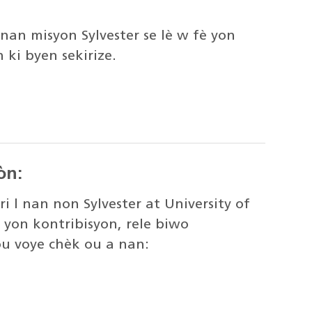
nan misyon Sylvester se lè w fè yon
ki byen sekirize.
òn:
i l nan non Sylvester at University of
 yon kontribisyon, rele biwo
u voye chèk ou a nan: