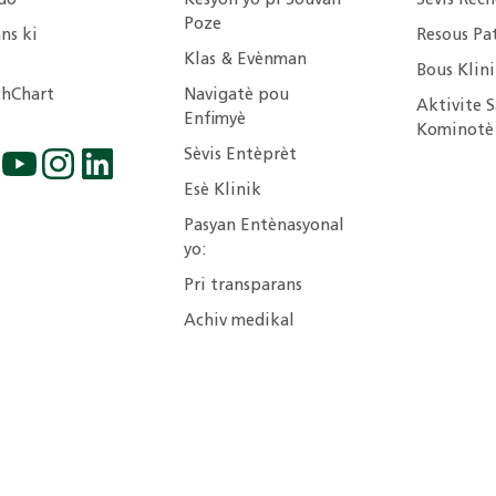
do
Kesyon yo pi Souvan
Sèvis Rech
Poze
ns ki
Resous Pa
Klas & Evènman
Bous Klin
hChart
Navigatè pou
Aktivite S
Enfimyè
Kominotè
Sèvis Entèprèt
Esè Klinik
Pasyan Entènasyonal
yo:
Pri transparans
Achiv medikal