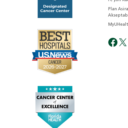
Fè yon Ka
Plan Asira
Akseptab
MyUHealt