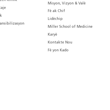
èch Klinik
Misyon, Vizyon & Valè
taje
Fè ak Chif
ik
Lidèchip
ansibilizasyon
Miller School of Medicine
Karyè
Kontakte Nou
Fè yon Kado