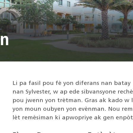
on
Li pa fasil pou fè yon diferans nan batay
nan Sylvester, w ap ede sibvansyone rec
pou jwenn yon trètman. Gras ak kado w l
yon moun oubyen yon evènman. Nou remè
lèt remèsiman ki apwopriye ak gen enpòt