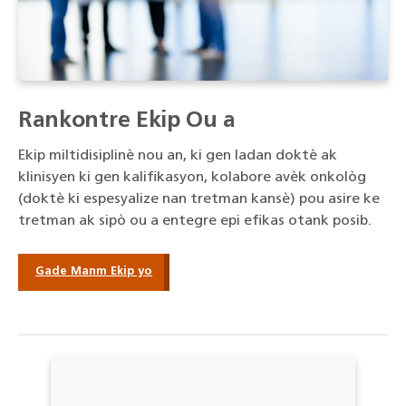
Rankontre Ekip Ou a
Ekip miltidisiplinè nou an, ki gen ladan doktè ak
klinisyen ki gen kalifikasyon, kolabore avèk onkològ
(doktè ki espesyalize nan tretman kansè) pou asire ke
tretman ak sipò ou a entegre epi efikas otank posib.
Gade Manm Ekip yo