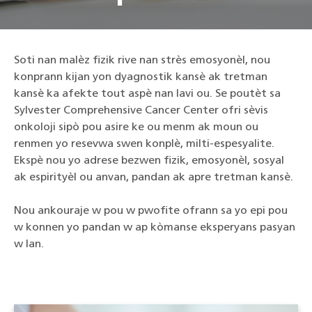
Soti nan malèz fizik rive nan strès emosyonèl, nou
konprann kijan yon dyagnostik kansè ak tretman
kansè ka afekte tout aspè nan lavi ou. Se poutèt sa
Sylvester Comprehensive Cancer Center ofri sèvis
onkoloji sipò pou asire ke ou menm ak moun ou
renmen yo resevwa swen konplè, milti-espesyalite.
Ekspè nou yo adrese bezwen fizik, emosyonèl, sosyal
ak espirityèl ou anvan, pandan ak apre tretman kansè.
Nou ankouraje w pou w pwofite ofrann sa yo epi pou
w konnen yo pandan w ap kòmanse eksperyans pasyan
w lan.