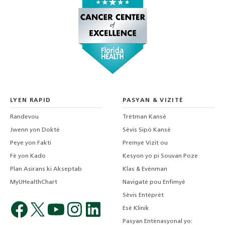
LYEN RAPID
PASYAN & VIZITÈ
Randevou
Trètman Kansè
Jwenn yon Doktè
Sèvis Sipò Kansè
Peye yon Fakti
Premye Vizit ou
Fè yon Kado
Kesyon yo pi Souvan Poze
Plan Asirans ki Akseptab
Klas & Evènman
MyUHealthChart
Navigatè pou Enfimyè
Sèvis Entèprèt
Esè Klinik
Pasyan Entènasyonal yo: