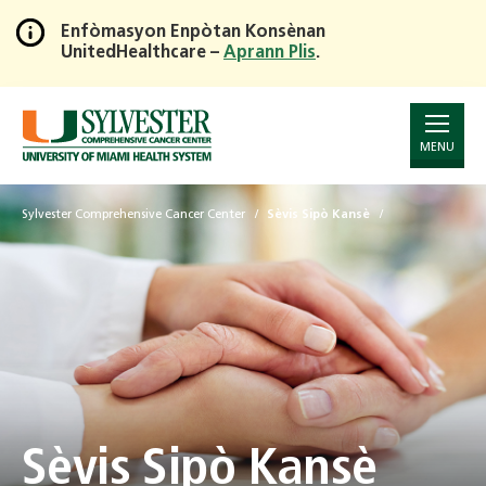
Enfòmasyon Enpòtan Konsènan
UnitedHealthcare –
Aprann Plis
.
Skip
to
Main
Content
MENU
Sylvester Comprehensive Cancer Center
Sèvis Sipò Kansè
Sèvis Sipò Kansè