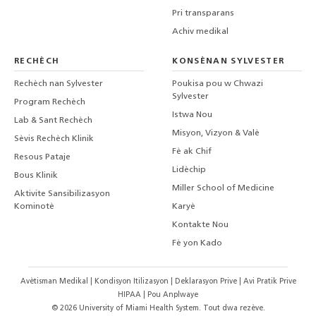
Pri transparans
Achiv medikal
RECHÈCH
KONSÈNAN SYLVESTER
Rechèch nan Sylvester
Poukisa pou w Chwazi
Sylvester
Program Rechèch
Istwa Nou
Lab & Sant Rechèch
Misyon, Vizyon & Valè
Sèvis Rechèch Klinik
Fè ak Chif
Resous Pataje
Lidèchip
Bous Klinik
Miller School of Medicine
Aktivite Sansibilizasyon
Kominotè
Karyè
Kontakte Nou
Fè yon Kado
Avètisman Medikal
|
Kondisyon Itilizasyon
|
Deklarasyon Prive
|
Avi Pratik Prive
HIPAA
|
Pou Anplwaye
©
2026
University of Miami Health System. Tout dwa rezève.