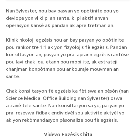
Nan Sylvester, nou bay pasyan yo opòtinite pou yo
devlope yon vi ki pi an sante, ki pi aktif anvan
operasyon kansè ak pandan ak apre tretman an.
Klinik nkoloji egzèsis nou an bay pasyan yo opòtinite
pou rankontre 1:1 ak yon fizyolojis fè egzèsis. Pandan
konsiltasyon an, pasyan yo pral aprann egzèsis ranfòse
pou lavi chak jou, etann pou mobilite, ak estrateji
chanjman konpòtman pou ankouraje mouvman an
sante.
Chak konsiltasyon fè egzèsis ka fèt swa an pèsòn (nan
Science Medical Office Building nan Sylvester) oswa
atravè tele-sante. Nan konsiltasyon sa yo, pasyan yo
pral resevwa fidbak endividyèl sou aktivite aktyèl yo
ak yon rekòmandasyon pèsonalize pou fè egzèsis.
Videyo Egzèsis Chita