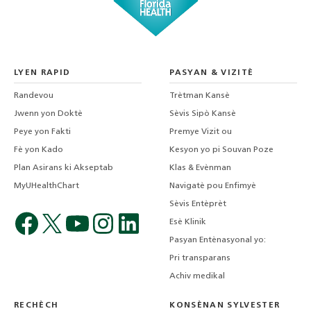
LYEN RAPID
PASYAN & VIZITÈ
Randevou
Trètman Kansè
Jwenn yon Doktè
Sèvis Sipò Kansè
Peye yon Fakti
Premye Vizit ou
Fè yon Kado
Kesyon yo pi Souvan Poze
Plan Asirans ki Akseptab
Klas & Evènman
MyUHealthChart
Navigatè pou Enfimyè
Sèvis Entèprèt
Esè Klinik
Pasyan Entènasyonal yo:
Pri transparans
Achiv medikal
RECHÈCH
KONSÈNAN SYLVESTER