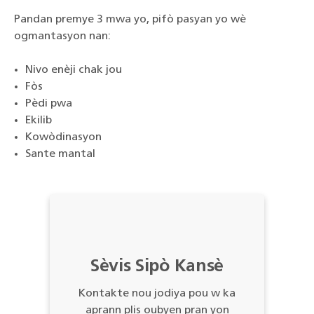
Pandan premye 3 mwa yo, pifò pasyan yo wè
ogmantasyon nan:
Nivo enèji chak jou
Fòs
Pèdi pwa
Ekilib
Kowòdinasyon
Sante mantal
Sèvis Sipò Kansè
Kontakte nou jodiya pou w ka
aprann plis oubyen pran yon