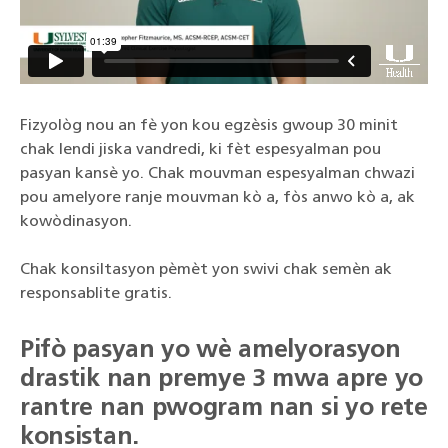
Fizyològ nou an fè yon kou egzèsis gwoup 30 minit
chak lendi jiska vandredi, ki fèt espesyalman pou
pasyan kansè yo. Chak mouvman espesyalman chwazi
pou amelyore ranje mouvman kò a, fòs anwo kò a, ak
kowòdinasyon.
Chak konsiltasyon pèmèt yon swivi chak semèn ak
responsablite gratis.
Pifò pasyan yo wè amelyorasyon
drastik nan premye 3 mwa apre yo
rantre nan pwogram nan si yo rete
konsistan.