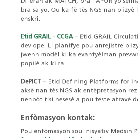
Diferan ak MATCH, bra TAPUR yo sèlma
bra sa yo. Ou ka fè tès NGS nan plizyè l
enskri.
Etid GRAIL - CCGA
– Etid GRAIL Circula
devlope. Li planifye pou anrejistre pli
jwenn modèl ki ka evantyèlman prevwa 
popilè ak ki ra.
DePICT
– Etid Defining Platforms for I
aksè nan tès NGS ak entèpretasyon rezi
nenpòt tisi nesesè a pou teste atravè 
Enfòmasyon kontak:
Pou enfòmasyon sou Inisyativ Medsin Pr