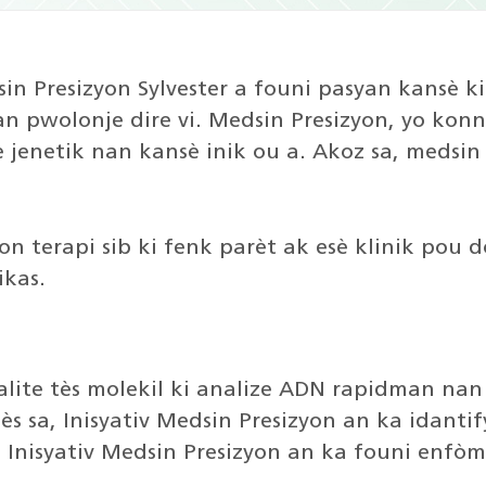
dsin Presizyon Sylvester a founi pasyan kansè
an pwolonje dire vi. Medsin Presizyon, yo konn
 jenetik nan kansè inik ou a. Akoz sa, medsin
yon terapi sib ki fenk parèt ak esè klinik pou
ikas.
lite tès molekil ki analize ADN rapidman na
ès sa, Inisyativ Medsin Presizyon an ka idanti
a. Inisyativ Medsin Presizyon an ka founi enfò