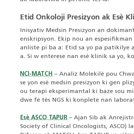
Etid Onkoloji Presizyon ak Esè Kli
Inisyativ Medsin Presizyon an dokimant
enskripsyon. Ekip nou an espesifikman 
anliste pi ba a: Etid sa yo pa patikily
a. Si w enterese nan esè klinik sa yo, 
NCI-MATCH
– Analiz Molekilè pou Chwa 
se yon esè medsin presizyon ki gen pl
ou terapi eksperimantal ki baze sou mi
dwe fè tès NGS ki konplete nan labora
Esè ASCO TAPUR
– Ajan Sib ak Anrejist
Society of Clinical Oncologists, ASCO)