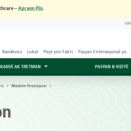
thcare –
Aprann Plis
.
UH
Randevou
Lokal
Peye yon Fakti
Pasyan Entènasyonal yo:
 KANSÈ AK TRETMAN
PASYAN & VIZITÈ
is
Medsin Presizyon
on