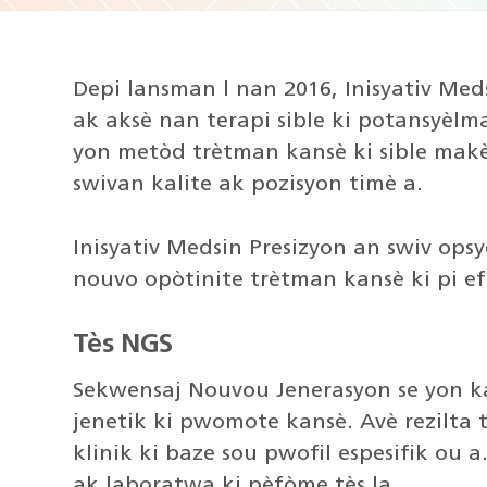
Depi lansman l nan 2016, Inisyativ Me
ak aksè nan terapi sible ki potansyèlm
yon metòd trètman kansè ki sible makè
swivan kalite ak pozisyon timè a.
Inisyativ Medsin Presizyon an swiv ops
nouvo opòtinite trètman kansè ki pi ef
Tès NGS
Sekwensaj Nouvou Jenerasyon se yon ka
jenetik ki pwomote kansè. Avè rezilta t
klinik ki baze sou pwofil espesifik ou 
ak laboratwa ki pèfòme tès la.