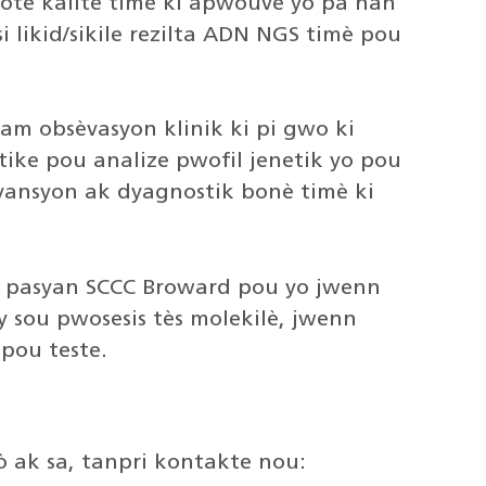
ote kalite timè ki apwouve yo pa nan
i likid/sikile rezilta ADN NGS timè pou
am obsèvasyon klinik ki pi gwo ki
tike pou analize pwofil jenetik yo pou
vansyon ak dyagnostik bonè timè ki
te pasyan SCCC Broward pou yo jwenn
 sou pwosesis tès molekilè, jwenn
pou teste.
ò ak sa, tanpri kontakte nou: