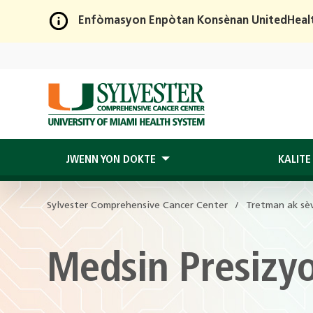
Enfòmasyon Enpòtan Konsènan UnitedHeal
Skip
to
Main
Content
JWENN YON DOKTE
KALITE
Sylvester Comprehensive Cancer Center
Tretman ak sèv
Medsin Presizy