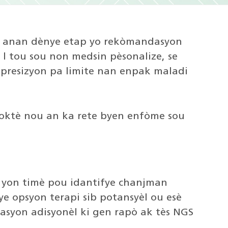
 ki anan dènye etap yo rekòmandasyon
 l tou sou non medsin pèsonalize, se
 presizyon pa limite nan enpak maladi
 doktè nou an ka rete byen enfòme sou
n yon timè pou idantifye chanjman
fye opsyon terapi sib potansyèl ou esè
masyon adisyonèl ki gen rapò ak tès NGS