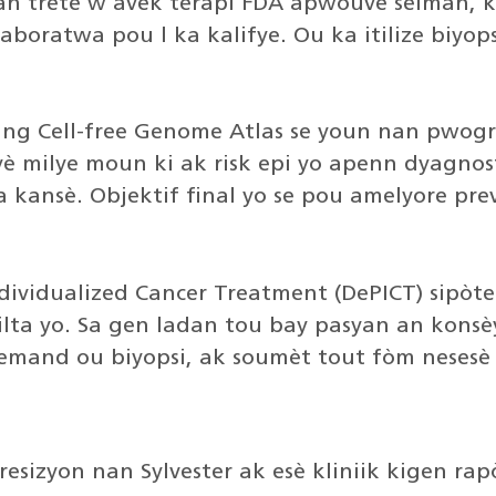
n trete w avèk terapi FDA apwouve sèlman, k
aboratwa pou l ka kalifye. Ou ka itilize biyops
ting Cell-free Genome Atlas se youn nan pwogr
zyè milye moun ki ak risk epi yo apenn dyagnos
kansè. Objektif final yo se pou amelyore pre
ndividualized Cancer Treatment (DePICT) sipò
lta yo. Sa gen ladan tou bay pasyan an konsèy
demand ou biyopsi, ak soumèt tout fòm nesesè 
esizyon nan Sylvester ak esè kliniik kigen rap