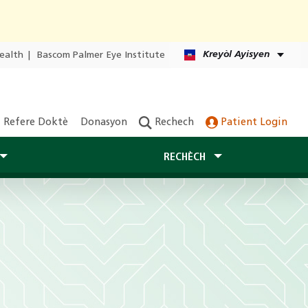
Kreyòl Ayisyen
ealth
|
Bascom Palmer Eye Institute
Refere Doktè
Donasyon
Rechech
Patient Login
RECHÈCH