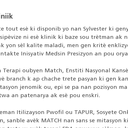
niik
e tout esè ki disponib yo nan Sylvester ki gen
sipèvize ni esè klinik ki baze sou trètman ak 
e ak yon sèl kalite maladi, men gen kritè enkli
kontakte Inisyativ Medsin Presizyon an pou ory
Terapi oubyen Match, Enstiti Nasyonal Kansè (
izyè branch k ap chache trete pasyan ki gen
tasyon jenomik ou, epi se pa nan pozisyon mal
twa an patenarya ak esè pou enskri.
reman Itilizayson Pwofil ou TAPUR, Sosyete On
 lan, sanble avèk MATCH nan sans se mitasyon k