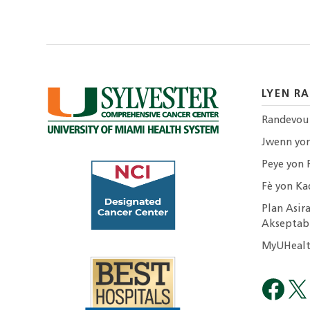
LYEN RA
Randevou
Jwenn yo
Peye yon 
Fè yon Ka
Plan Asira
Akseptab
MyUHealt