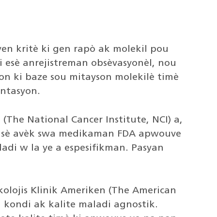
yen kritè ki gen rapò ak molekil pou
ni esè anrejistreman obsèvasyonèl, nou
zyon ki baze sou mitayson molekilè timè
antasyon.
The National Cancer Institute, NCI) a,
 kansè avèk swa medikaman FDA apwouve
adi w la ye a espesifikman. Pasyan
kolojis Klinik Ameriken (The American
i kondi ak kalite maladi agnostik.