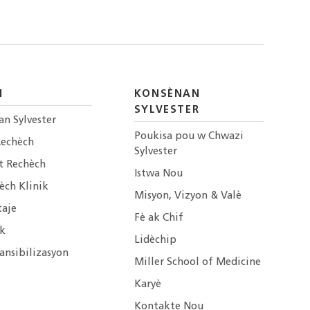
H
KONSÈNAN
SYLVESTER
an Sylvester
Poukisa pou w Chwazi
Rechèch
Sylvester
t Rechèch
Istwa Nou
èch Klinik
Misyon, Vizyon & Valè
taje
Fè ak Chif
ik
Lidèchip
ansibilizasyon
Miller School of Medicine
Karyè
Kontakte Nou