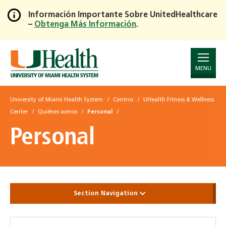
Información Importante Sobre UnitedHealthcare
–
Obtenga Más Información
.
Skip
to
Main
Content
MENU
University of Miami Health System
Centros
UHealth Fitness & Wellness
Center
Quiénes somos
Personal
Personal
Section Navigation