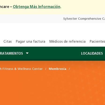
hcare –
Obtenga Más Información
.
Sylvester Comprehensive C
Citas
Pagar una factura
Médicos de referencia
Pacientes
RATAMIENTOS
LOCALIDADES
h Fitness & Wellness Center
Membresía