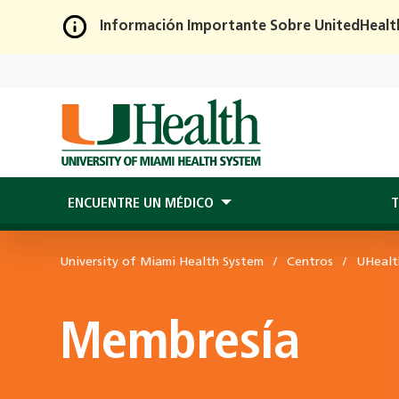
Información Importante Sobre UnitedHealt
Skip
to
Main
Content
ENCUENTRE UN MÉDICO
T
University of Miami Health System
Centros
UHealt
Membresía