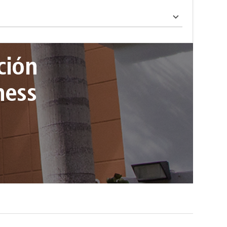
ción
ness