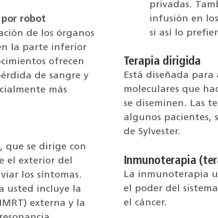
privadas. Tamb
infusión en lo
 por robot
si así lo prefie
pación de los órganos
n la parte inferior
Terapia dirigida
ocimientos ofrecen
Está diseñada para a
érdida de sangre y
moleculares que hac
ncialmente más
se diseminen. Las te
algunos pacientes,
de Sylvester.
, que se dirige con
Inmunoterapia (ter
 el exterior del
La inmunoterapia u
viar los síntomas.
el poder del sistem
 usted incluye la
el cáncer.
IMRT) externa y la
resonancia