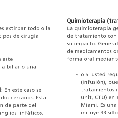
Quimioterapia (tra
es extirpar todo o la
La quimioterapia g
tipos de cirugía
de tratamiento con 
su impacto. Genera
de medicamentos onc
forma oral mediante
e este
la biliar o una
o Si usted req
(infusión), pu
tratamientos 
l
: En este caso se
unit, CTU) en 
jidos cercanos. Esta
Miami. Es una
ón de parte del
incluye 33 sill
nglios linfáticos.