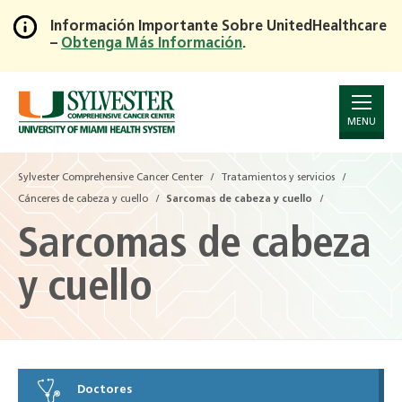
Información Importante Sobre UnitedHealthcare
–
Obtenga Más Información
.
Skip
to
Main
Content
MENU
Sylvester Comprehensive Cancer Center
Tratamientos y servicios
Cánceres de cabeza y cuello
Sarcomas de cabeza y cuello
Sarcomas de cabeza
y cuello
Doctores