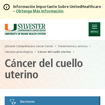
Información Importante Sobre UnitedHealthcare
–
Obtenga Más Información
.
Skip
to
Main
Content
MENU
Sylvester Comprehensive Cancer Center
Tratamientos y servicios
Cánceres ginecológicos
Cáncer del cuello uterino
Cáncer del cuello
uterino
Doctores