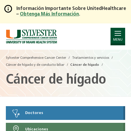
Información Importante Sobre UnitedHealthcare
–
Obtenga Más Información
.
Skip
to
Main
Content
MENU
Sylvester Comprehensive Cancer Center
Tratamientos y servicios
Cáncer de hígado y de conducto biliar
Cáncer de hígado
Cáncer de hígado
Doctores
Ubicaciones