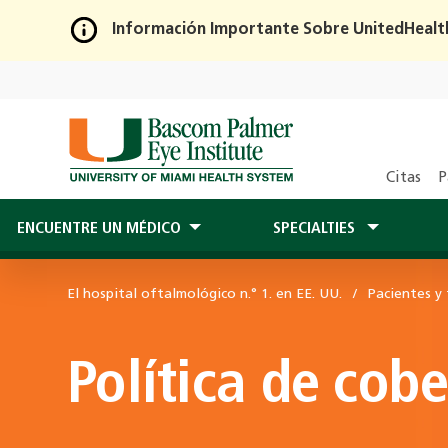
Información Importante Sobre UnitedHealt
Skip
to
Main
Content
Citas
P
ENCUENTRE UN MÉDICO
SPECIALTIES
El hospital oftalmológico n.° 1. en EE. UU.
Pacientes y 
Política de cobe