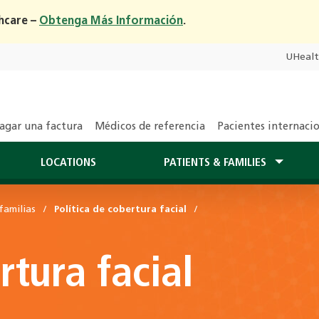
hcare –
Obtenga Más Información
.
UHeal
agar una factura
Médicos de referencia
Pacientes internaci
LOCATIONS
PATIENTS & FAMILIES
familias
Política de cobertura facial
rtura facial