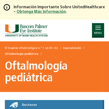
Información Importante Sobre UnitedHealthcare
–
Obtenga Más Información
.
Skip
to
Main
Content
MENU
El hospital oftalmológico n.° 1. en EE. UU.
Especialidades
Oftalmología pediátrica
Oftalmología
pediátrica
Doctores