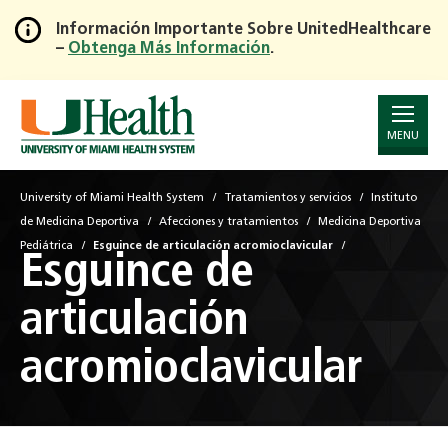
Información Importante Sobre UnitedHealthcare
–
Obtenga Más Información
.
Skip
to
Main
Content
MENU
University of Miami Health System
Tratamientos y servicios
Instituto
de Medicina Deportiva
Afecciones y tratamientos
Medicina Deportiva
Pediátrica
Esguince de articulación acromioclavicular
Esguince de
articulación
acromioclavicular