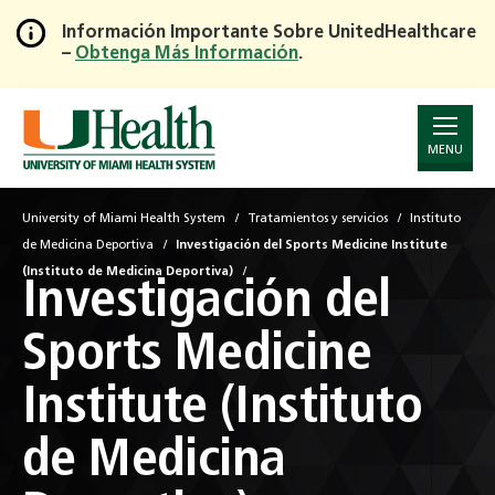
Información Importante Sobre UnitedHealthcare
–
Obtenga Más Información
.
Skip
to
Main
Content
MENU
University of Miami Health System
Tratamientos y servicios
Instituto
de Medicina Deportiva
Investigación del Sports Medicine Institute
(Instituto de Medicina Deportiva)
Investigación del
Sports Medicine
Institute (Instituto
de Medicina