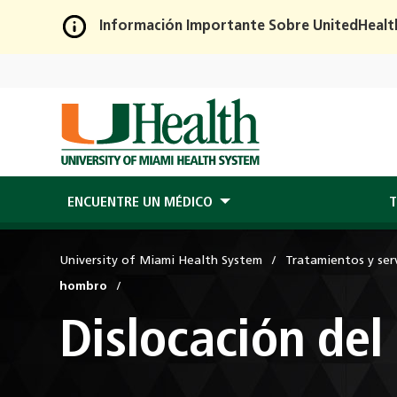
Información Importante Sobre UnitedHealt
Skip
to
Main
Content
ENCUENTRE UN MÉDICO
T
University of Miami Health System
Tratamientos y serv
hombro
Dislocación de