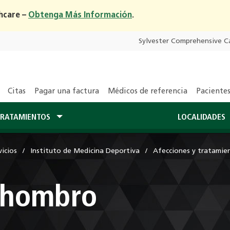
hcare –
Obtenga Más Información
.
Sylvester Comprehensive C
Citas
Pagar una factura
Médicos de referencia
Pacientes
RATAMIENTOS
LOCALIDADES
icios
Instituto de Medicina Deportiva
Afecciones y tratamie
l hombro