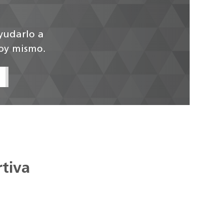
ayudarlo a
hoy mismo.
rtiva