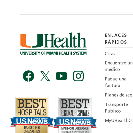
ENLACES
RÁPIDOS
Citas
Encuentre un
médico
Pague una
factura
Planes de seg
Transporte
Público
MyUHealthCh