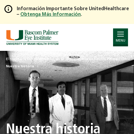
Información Importante Sobre UnitedHealthcare
–
Obtenga Más Información
.
Skip
to
Main
Content
MENU
El hospital oftalmológico n.° 1. en EE. UU.
Acerca de Bascom Palmer
Nuestra historia
Nuestra historia