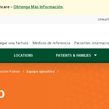
hcare –
Obtenga Más Información
.
UHeal
agar una factura
Médicos de referencia
Pacientes internaci
LOCATIONS
PATIENTS & FAMILIES
ascom Palmer
Equipo ejecutivo
o