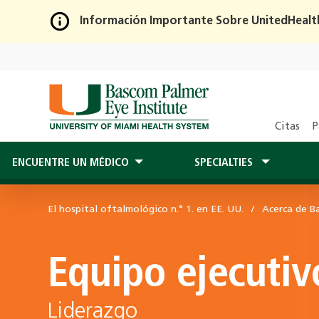
Información Importante Sobre UnitedHealt
Skip
to
Main
Content
Citas
P
ENCUENTRE UN MÉDICO
SPECIALTIES
El hospital oftalmológico n.° 1. en EE. UU.
Acerca de B
Equipo ejecutiv
Liderazgo