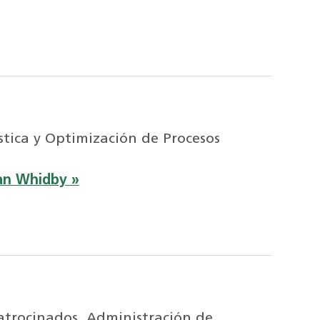
stica y Optimización de Procesos
an Whidby »
atrocinados, Administración de