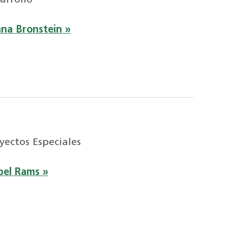
arrollo
ana Bronstein »
yectos Especiales
bel Rams »