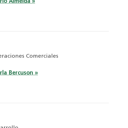
rio Almeida »
eraciones Comerciales
rla Bercuson »