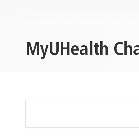
Sylvester Comprehensive Cancer Center
MyUHealth 
MyUHealth Cha