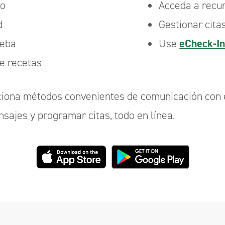
co
Acceda a recur
d
Gestionar cita
ueba
Use
eCheck-I
de recetas
ona métodos convenientes de comunicación con el
sajes y programar citas, todo en línea.