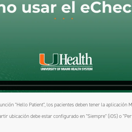
unción "Hello Patient", los pacientes deben tener la aplicación 
rtir ubicación debe estar configurado en "Siempre" (iOS) o "Perm