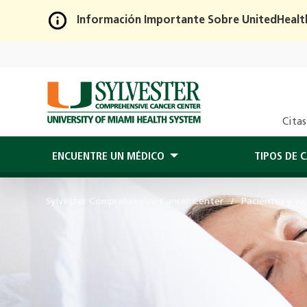
Información Importante Sobre UnitedHealt
Skip
to
Main
Content
Citas
ENCUENTRE UN MÉDICO
TIPOS DE 
Sylvester Comprehensive Cancer Center
Pacientes y vi