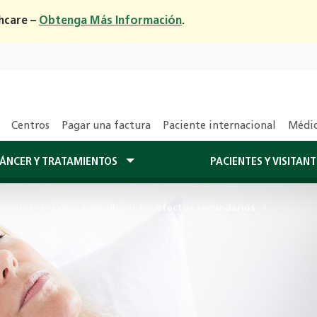
hcare –
Obtenga Más Información
.
Centros
Pagar una factura
Paciente internacional
Médic
CÁNCER Y TRATAMIENTOS
PACIENTES Y VISITAN
sitantes
Cómo sobrellevar los efectos secundarios