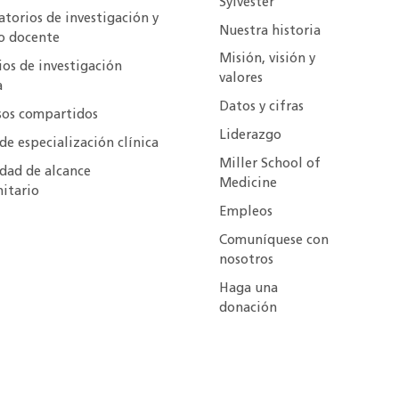
Sylvester
torios de investigación y
Nuestra historia
o docente
Misión, visión y
ios de investigación
valores
a
Datos y cifras
sos compartidos
Liderazgo
de especialización clínica
Miller School of
idad de alcance
Medicine
itario
Empleos
Comuníquese con
nosotros
Haga una
donación