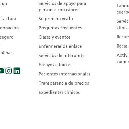
e un
Servicios de apoyo para
Labora
personas con cáncer
cuerp
 factura
Su primera visita
Servic
clínic
 donación
Preguntas frecuentes
Recur
 seguro
Clases y eventos
s
Becas 
Enfermeras de enlace
hChart
Activ
Servicios de intérprete
comun
Ensayos clínicos
Pacientes internacionales
Transparencia de precios
Expedientes clínicos