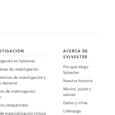
STIGACIÓN
ACERCA DE
SYLVESTER
igación en Sylvester
Por qué elegir
amas de investigación
Sylvester
torios de investigación y
Nuestra historia
o docente
Misión, visión y
ios de investigación
valores
a
Datos y cifras
sos compartidos
Liderazgo
de especialización clínica