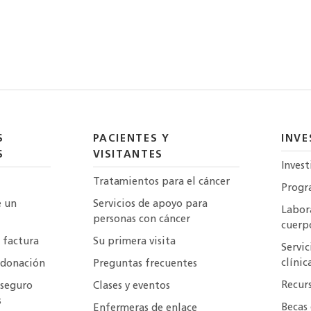
S
PACIENTES Y
INVE
S
VISITANTES
Invest
Tratamientos para el cáncer
Progr
e un
Servicios de apoyo para
Labora
personas con cáncer
cuerp
 factura
Su primera visita
Servic
clínic
 donación
Preguntas frecuentes
Recur
 seguro
Clases y eventos
s
Becas 
Enfermeras de enlace