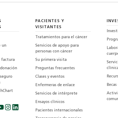
S
PACIENTES Y
INVE
S
VISITANTES
Invest
Tratamientos para el cáncer
Progr
e un
Servicios de apoyo para
Labora
personas con cáncer
cuerp
 factura
Su primera visita
Servic
clínic
 donación
Preguntas frecuentes
Recur
 seguro
Clases y eventos
s
Becas 
Enfermeras de enlace
hChart
Activ
Servicios de intérprete
comun
Ensayos clínicos
Pacientes internacionales