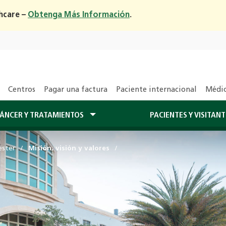
hcare –
Obtenga Más Información
.
Centros
Pagar una factura
Paciente internacional
Médic
CÁNCER Y TRATAMIENTOS
PACIENTES Y VISITAN
ester
Misión, visión y valores