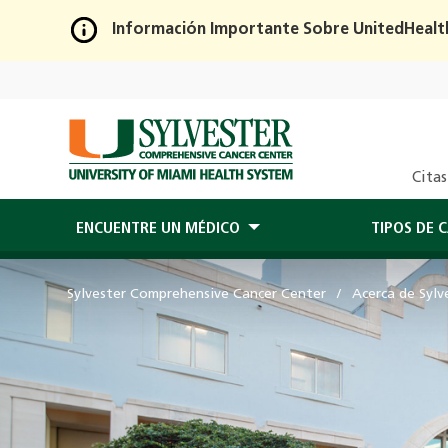
Información Importante Sobre UnitedHealt
Skip
to
Main
Content
Citas
ENCUENTRE UN MÉDICO
TIPOS DE 
Sylvester Comprehensive Cancer Center
Acerca de Sylv