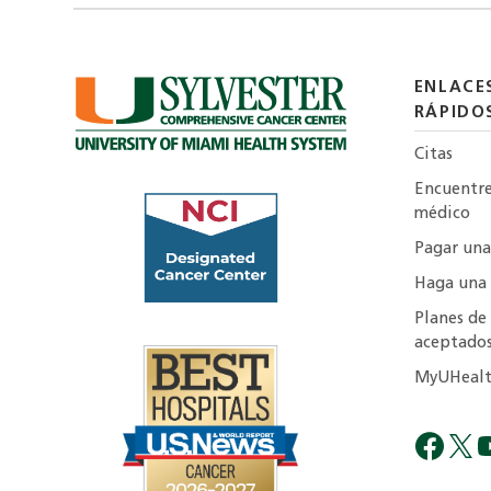
ENLACE
RÁPIDO
Citas
Encuentr
médico
Pagar una
Haga una
Planes de
aceptado
MyUHealt