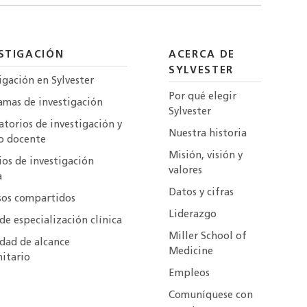
STIGACIÓN
ACERCA DE
SYLVESTER
igación en Sylvester
Por qué elegir
amas de investigación
Sylvester
torios de investigación y
Nuestra historia
o docente
Misión, visión y
ios de investigación
valores
a
Datos y cifras
sos compartidos
Liderazgo
de especialización clínica
Miller School of
idad de alcance
Medicine
itario
Empleos
Comuníquese con