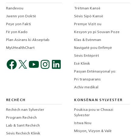
Randevou
Trètman Kansè
Jwenn yon Doktè
Sèvis Sipò Kansè
Peye yon Fakti
Premye Vizit ou
Fè yon Kado
Kesyon yo pi Souvan Poze
Plan Asirans ki Akseptab
Klas & Evènman
MyUHealthChart
Navigatè pou Enfimyè
Sèvis Entèprèt
Esè Klinik
Pasyan Entènasyonal yo:
Pri transparans
Achiv medikal
RECHÈCH
KONSÈNAN SYLVESTER
Rechèch nan Sylvester
Poukisa pou w Chwazi
Sylvester
Program Rechèch
Istwa Nou
Lab & Sant Rechèch
Misyon, Vizyon & Valè
Sèvis Rechèch Klinik