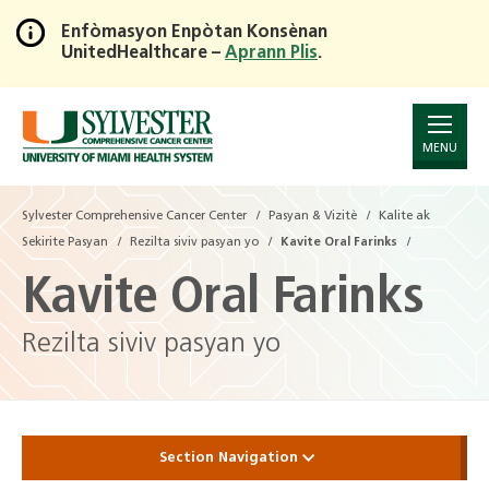
Enfòmasyon Enpòtan Konsènan
UnitedHealthcare –
Aprann Plis
.
Skip
to
Main
Content
MENU
Sylvester Comprehensive Cancer Center
Pasyan & Vizitè
Kalite ak
Sekirite Pasyan
Rezilta siviv pasyan yo
Kavite Oral Farinks
Kavite Oral Farinks
Rezilta siviv pasyan yo
Section Navigation