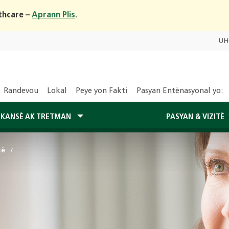
thcare –
Aprann Plis
.
UH
Randevou
Lokal
Peye yon Fakti
Pasyan Entènasyonal yo:
 KANSÈ AK TRETMAN
PASYAN & VIZITÈ
tè