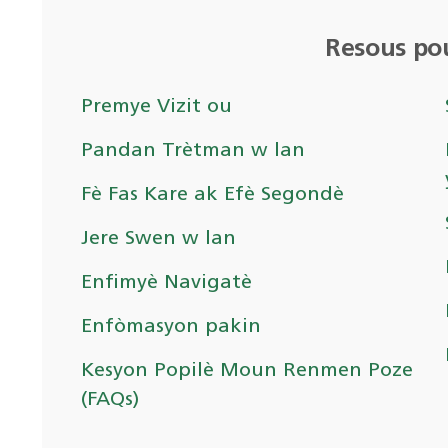
Resous po
Premye Vizit ou
Pandan Trètman w lan
Fè Fas Kare ak Efè Segondè
Jere Swen w lan
Enfimyè Navigatè
Enfòmasyon pakin
Kesyon Popilè Moun Renmen Poze
(FAQs)