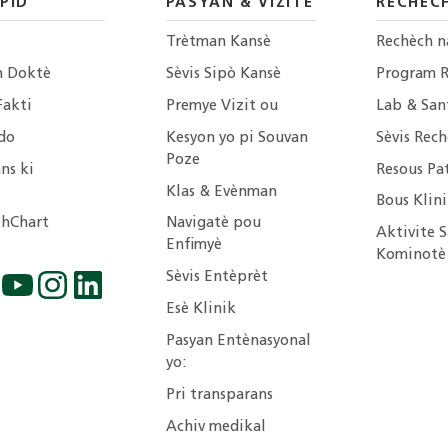
PID
PASYAN & VIZITÈ
RECHÈC
Trètman Kansè
Rechèch n
n Doktè
Sèvis Sipò Kansè
Program 
Fakti
Premye Vizit ou
Lab & San
do
Kesyon yo pi Souvan
Sèvis Rech
Poze
ns ki
Resous Pa
Klas & Evènman
Bous Klin
hChart
Navigatè pou
Aktivite S
Enfimyè
Kominotè
Sèvis Entèprèt
Esè Klinik
Pasyan Entènasyonal
yo:
Pri transparans
Achiv medikal