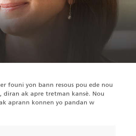
ter founi yon bann resous pou ede nou
 diran ak apre tretman kansè. Nou
o ak aprann konnen yo pandan w