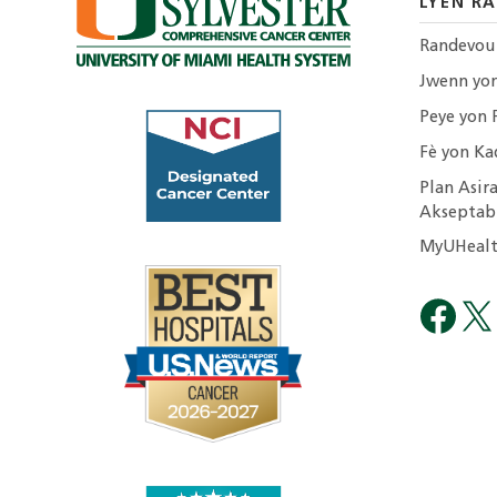
LYEN RA
Randevou
Jwenn yo
Peye yon 
Fè yon Ka
Plan Asira
Akseptab
MyUHealt