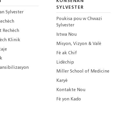
H
KONSÈNAN
SYLVESTER
an Sylvester
Poukisa pou w Chwazi
Rechèch
Sylvester
t Rechèch
Istwa Nou
èch Klinik
Misyon, Vizyon & Valè
taje
Fè ak Chif
ik
Lidèchip
ansibilizasyon
Miller School of Medicine
Karyè
Kontakte Nou
Fè yon Kado