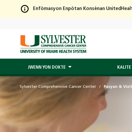
Enfòmasyon Enpòtan Konsènan UnitedHeal
Skip
to
Main
Content
JWENN YON DOKTE
KALITE
Sylvester Comprehensive Cancer Center
Pasyan & Vizi