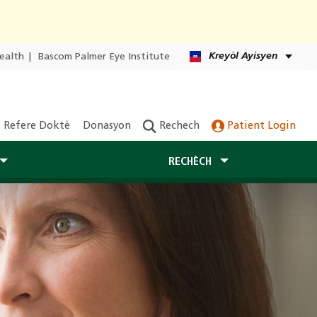
Kreyòl Ayisyen
ealth
|
Bascom Palmer Eye Institute
Refere Doktè
Donasyon
Rechech
Patient Login
RECHÈCH