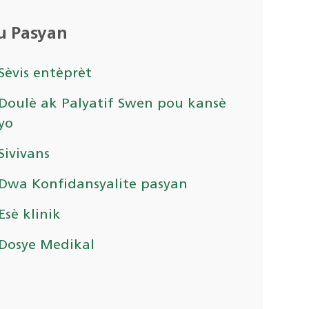
u Pasyan
Sèvis entèprèt
Doulè ak Palyatif Swen pou kansè
yo
Sivivans
Dwa Konfidansyalite pasyan
Esè klinik
Dosye Medikal