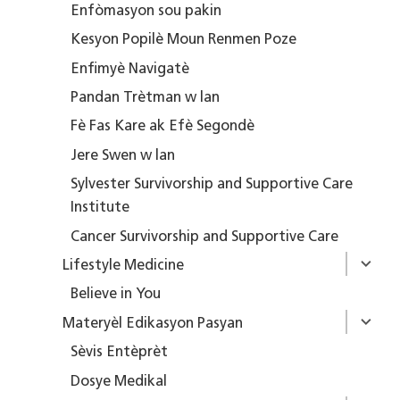
Enfòmasyon sou pakin
Kesyon Popilè Moun Renmen Poze
Enfimyè Navigatè
Pandan Trètman w lan
Fè Fas Kare ak Efè Segondè
Jere Swen w lan
Sylvester Survivorship and Supportive Care
Institute
Cancer Survivorship and Supportive Care
Lifestyle Medicine
Believe in You
Materyèl Edikasyon Pasyan
Sèvis Entèprèt
Dosye Medikal