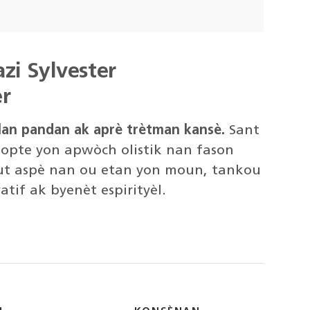
zi Sylvester
r
lan pandan ak aprè trètman kansè.
Sant
dopte yon apwòch olistik nan fason
out aspè nan ou etan yon moun, tankou
atif ak byenèt espirityèl.