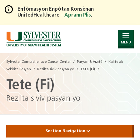
Enfòmasyon Enpòtan Konsènan
UnitedHealthcare –
Aprann Plis
.
Skip
to
Main
Content
MENU
Sylvester Comprehensive Cancer Center
Pasyan & Vizitè
Kalite ak
Sekirite Pasyan
Rezilta siviv pasyan yo
Tete (Fi)
Tete (Fi)
Rezilta siviv pasyan yo
Section Navigation