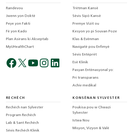
Randevou
Trètman Kansè
Jwenn yon Doktè
Sèvis Sipò Kansè
Peye yon Fakti
Premye Vizit ou
Fè yon Kado
Kesyon yo pi Souvan Poze
Plan Asirans ki Akseptab
Klas & Evènman
MyUHealthChart
Navigatè pou Enfimyè
Sèvis Entèprèt
Esè Klinik
Pasyan Entènasyonal yo:
Pri transparans
Achiv medikal
RECHÈCH
KONSÈNAN SYLVESTER
Rechèch nan Sylvester
Poukisa pou w Chwazi
Sylvester
Program Rechèch
Istwa Nou
Lab & Sant Rechèch
Misyon, Vizyon & Valè
Sèvis Rechèch Klinik