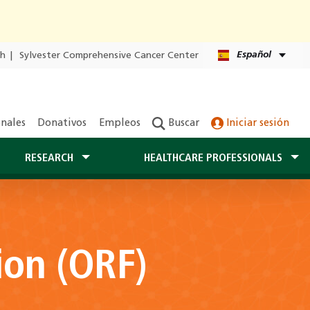
Español
th
|
Sylvester Comprehensive Cancer Center
onales
Donativos
Empleos
Buscar
Iniciar sesión
RESEARCH
HEALTHCARE PROFESSIONALS
on (ORF)