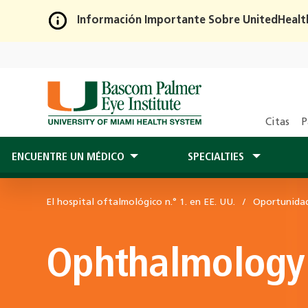
Información Importante Sobre UnitedHealt
Skip
to
Main
Content
Citas
P
ENCUENTRE UN MÉDICO
SPECIALTIES
El hospital oftalmológico n.° 1. en EE. UU.
Oportunidad
Ophthalmology 