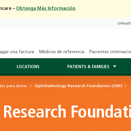
hcare –
Obtenga Más Información
.
UHeal
agar una factura
Médicos de referencia
Pacientes internaci
LOCATIONS
PATIENTS & FAMILIES
es para donar
Ophthalmology Research Foundation (ORF)
Research Foundati